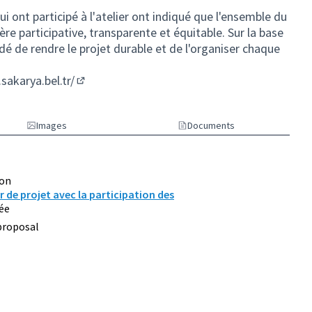
qui ont participé à l'atelier ont indiqué que l'ensemble du
e participative, transparente et équitable. Sur la base
dé de rendre le projet durable et de l'organiser chaque
sakarya.bel.tr/
(Lien externe)
Images
Documents
ion
er de projet avec la participation des
ée
proposal
00 habitants