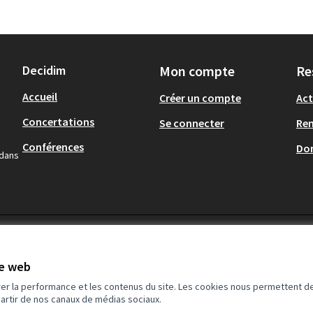
Decidim
Mon compte
Re
Accueil
Créer un compte
Act
Concertations
Se connecter
Re
Conférences
Don
 dans
te web
rer la performance et les contenus du site. Les cookies nous permettent de
partir de nos canaux de médias sociaux.