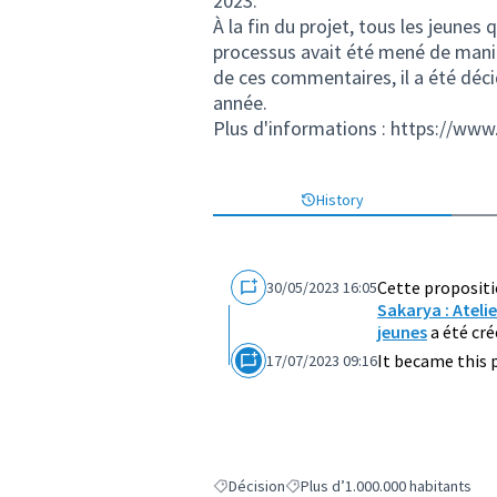
2023.
À la fin du projet, tous les jeunes 
processus avait été mené de manièr
de ces commentaires, il a été déci
année.
Plus d'informations : h
ttps://www.
History
Cette proposit
30/05/2023 16:05
Sakarya : Ateli
jeunes
a été cré
It became this 
17/07/2023 09:16
Décision
Plus d’1.000.000 habitants
Filter results for: Décision
Filter results for: Plus d’1.000.0