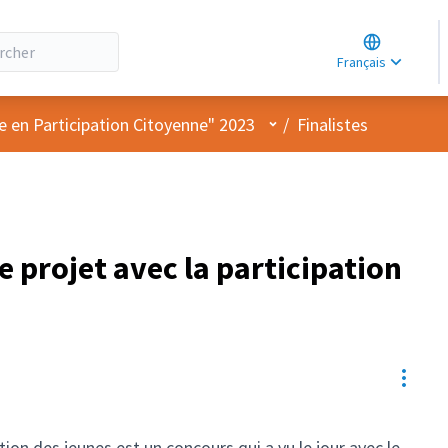
Choose lang
Choisir la la
Français
Elegir el idi
Menu utilisateur
e en Participation Citoyenne" 2023
/
Finalistes
e projet avec la participation
Resou
ation des jeunes est un concours qui a vu le jour avec le