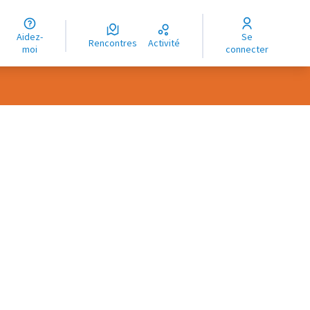
uage
Aidez-
Se
ngue
Rencontres
Activité
moi
connecter
oma
rce controls