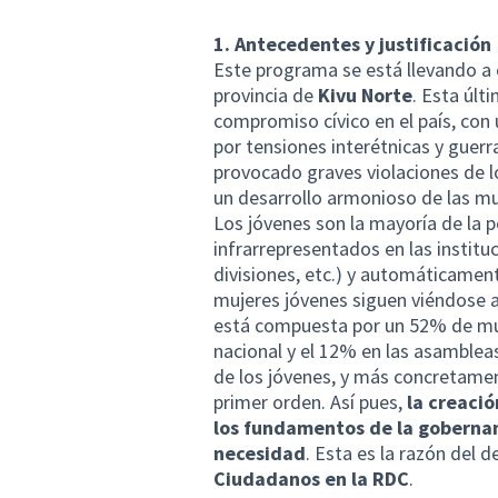
1. Antecedentes y justificación
Este programa se está llevando a 
provincia de
Kivu Norte
. Esta últ
compromiso cívico en el país, con
por tensiones interétnicas y guer
provocado graves violaciones de 
un desarrollo armonioso de las mu
Los jóvenes son la mayoría de la 
infrarrepresentados en las institu
divisiones, etc.) y automáticamen
mujeres jóvenes siguen viéndose 
está compuesta por un 52% de muj
nacional y el 12% en las asambleas 
de los jóvenes, y más concretamen
primer orden. Así pues,
la creació
los fundamentos de la gobernan
necesidad
. Esta es la razón del 
Ciudadanos en la RDC
.