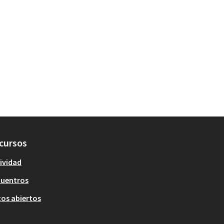
cursos
ividad
cuentros
os abiertos