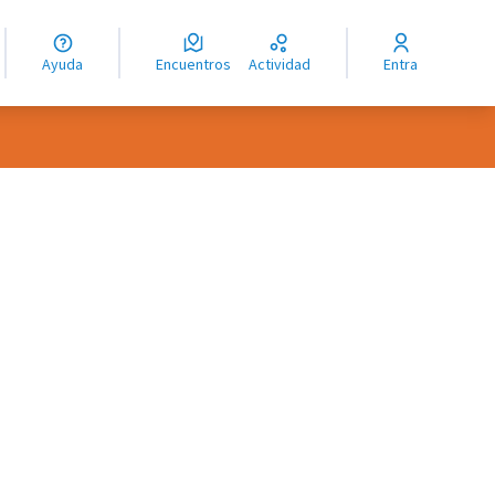
guage
angue
Ayuda
Encuentros
Actividad
Entra
ioma
oles de recursos