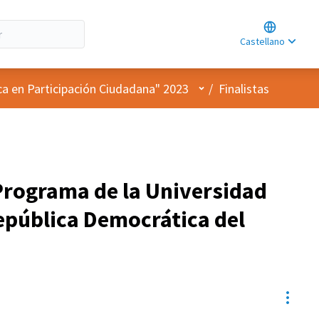
Choose lan
Choisir la l
Castellano
Elegir el id
Menú de usuario
ca en Participación Ciudadana" 2023
/
Finalistas
rograma de la Universidad
epública Democrática del
Contr