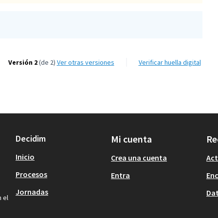
Versión 2
(de 2)
ver otras versiones
Verificar huella digital
Decidim
Mi cuenta
Re
Inicio
Crea una cuenta
Act
Procesos
Entra
En
Jornadas
Dat
 el