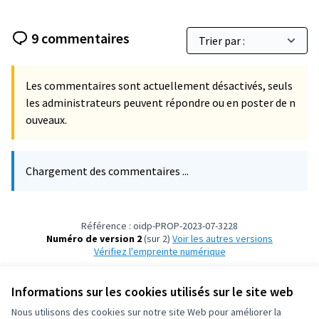
9 commentaires
Les commentaires sont actuellement désactivés, seuls
les administrateurs peuvent répondre ou en poster de n
ouveaux.
Chargement des commentaires ...
Référence : oidp-PROP-2023-07-3228
Numéro de version 2
(sur 2)
voir les autres versions
Vérifiez l'empreinte numérique
Informations sur les cookies utilisés sur le site web
Conditions d'utilisation
Paramètres des cookies
Nous utilisons des cookies sur notre site Web pour améliorer la
OIDP sur X
OIDP sur Facebook
OIDP sur YouTube