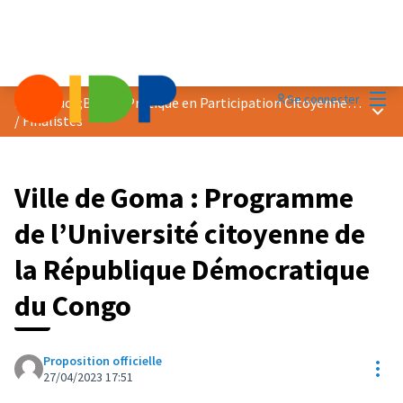
Menu
Se connecter
Prix &quot;Bonne Pratique en Participation Citoyenne&quot; 2023
Menu 
/
Finalistes
Ville de Goma : Programme
de l’Université citoyenne de
la République Démocratique
du Congo
Proposition officielle
Res
27/04/2023 17:51