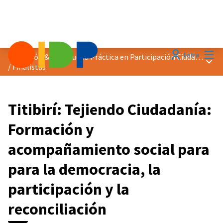
Menú
Entra
Distinción &quot;Buena Práctica en Participación Ciudadana&quot; 2023
Menú 
/
Finalistas
Titibirí: Tejiendo Ciudadanía:
Formación y
acompañamiento social para
para la democracia, la
participación y la
reconciliación