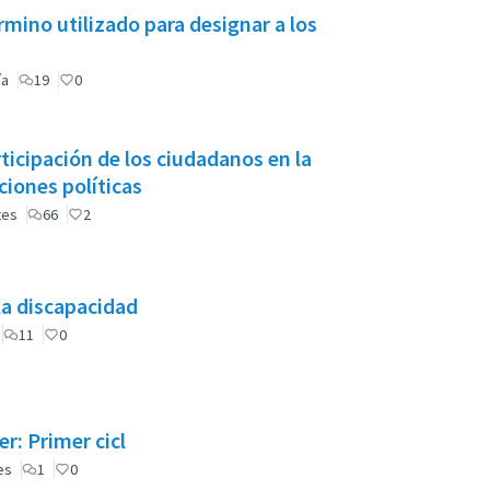
mino utilizado para designar a los
ía
19
0
icipación de los ciudadanos en la
iones políticas
tes
66
2
la discapacidad
11
0
r: Primer cicl
es
1
0