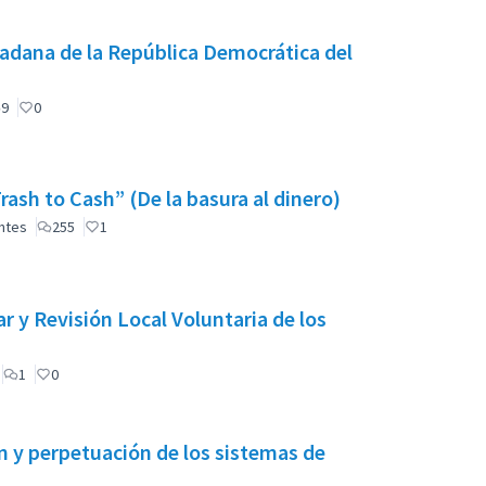
adana de la República Democrática del
9
0
ash to Cash” (De la basura al dinero)
antes
255
1
 y Revisión Local Voluntaria de los
1
0
 y perpetuación de los sistemas de