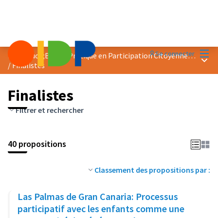
Menu
Se connecter
Prix &quot;Bonne Pratique en Participation Citoyenne&quot; 2023
Menu 
/
Finalistes
Finalistes
Filtrer et rechercher
40 propositions
Classement des propositions par :
Las Palmas de Gran Canaria: Processus
participatif avec les enfants comme une