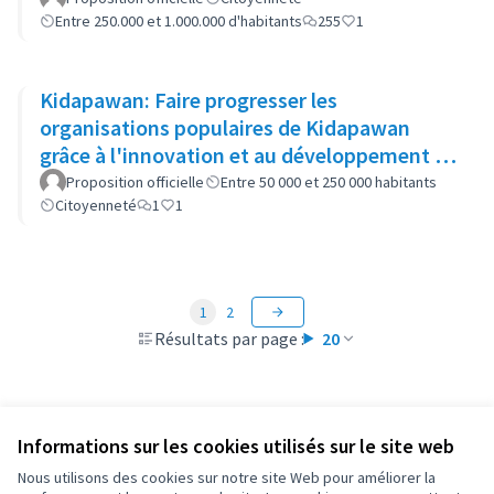
Entre 250.000 et 1.000.000 d'habitants
255
1
Kidapawan: Faire progresser les
organisations populaires de Kidapawan
grâce à l'innovation et au développement du
capital social (APOKIDS )
Proposition officielle
Entre 50 000 et 250 000 habitants
Citoyenneté
1
1
1
2
Résultats par page :
20
Informations sur les cookies utilisés sur le site web
Conditions d'utilisation
Paramètres des cookies
Nous utilisons des cookies sur notre site Web pour améliorer la
OIDP sur X
OIDP sur Facebook
OIDP sur YouTube