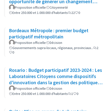
opportunité de générer un changement
dans les politiques municipales
Proposition officielle
Citoyenneté
Entre 250.000 et 1.000.000 d'habitants
22
0
Bordeaux Métropole : premier budget
participatif métropolitain
Proposition officielle
Décision
Gouvernements supra-locaux, régionaux, provinciaux...
2
0
Rosario : Budget participatif 2023-2024 : Les
Laboratoires Citoyens comme dispositifs
d'innovation dans la gestion des politiques
publiques
Proposition officielle
Décision
Entre 250.000 et 1.000.000 d'habitants
1
0