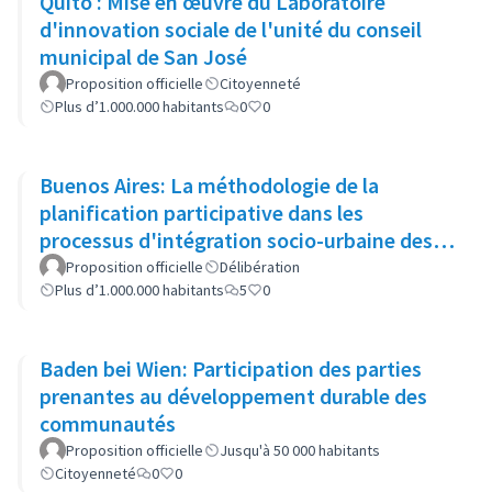
Quito : Mise en œuvre du Laboratoire
d'innovation sociale de l'unité du conseil
municipal de San José
Proposition officielle
Citoyenneté
Plus d’1.000.000 habitants
0
0
Buenos Aires: La méthodologie de la
planification participative dans les
processus d'intégration socio-urbaine des
quartiers populaires
Proposition officielle
Délibération
Plus d’1.000.000 habitants
5
0
Baden bei Wien: Participation des parties
prenantes au développement durable des
communautés
Proposition officielle
Jusqu'à 50 000 habitants
Citoyenneté
0
0