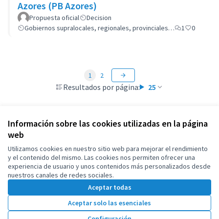
Azores (PB Azores)
Propuesta oficial
Decision
Gobiernos supralocales, regionales, provinciales…
1
0
1
2
Resultados por página:
25
Información sobre las cookies utilizadas en la página
web
Términos y condiciones de uso
Configuración de cookies
Utilizamos cookies en nuestro sitio web para mejorar el rendimiento
OIDP en X
OIDP en Facebook
OIDP en YouTube
y el contenido del mismo. Las cookies nos permiten ofrecer una
experiencia de usuario y unos contenidos más personalizados desde
(Enlace externo)
(Enlace externo)
(Enlace externo)
Castellano
nuestros canales de redes sociales.
Choose language
Choisir la langue
Elegir el idioma
Aceptar todas
Aceptar solo las esenciales
Con licenci
(Enlace exte
Configuración