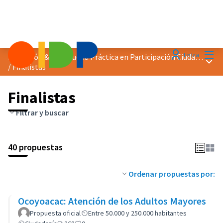
Menú
Entra
Distinción &quot;Buena Práctica en Participación Ciudadana&quot; 2023
Menú 
/
Finalistas
Finalistas
Filtrar y buscar
40 propuestas
Ordenar propuestas por:
Ocoyoacac: Atención de los Adultos Mayores
Propuesta oficial
Entre 50.000 y 250.000 habitantes