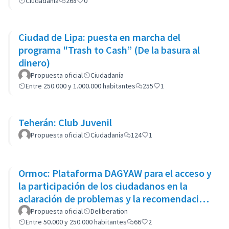
Ciudadanía
268
0
Ciudad de Lipa: puesta en marcha del
programa "Trash to Cash” (De la basura al
dinero)
Propuesta oficial
Ciudadanía
Entre 250.000 y 1.000.000 habitantes
255
1
Teherán: Club Juvenil
Propuesta oficial
Ciudadanía
124
1
Ormoc: Plataforma DAGYAW para el acceso y
la participación de los ciudadanos en la
aclaración de problemas y la recomendación
de opciones políticas
Propuesta oficial
Deliberation
Entre 50.000 y 250.000 habitantes
66
2