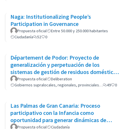
Naga: Institutionalizing People’s
Participation in Governance
Propuesta oficial
Entre 50.000 y 250.000 habitantes
Ciudadanía
52
0
Département de Podor: Proyecto de
generalización y perpetuación de los
sistemas de gestión de residuos domésticos
(GP-GOM).
Propuesta oficial
Deliberation
Gobiernos supralocales, regionales, provinciales…
49
0
Las Palmas de Gran Canaria: Proceso
participativo con la Infancia como
oportunidad para generar dinámicas de
cambio en las políticas del municipio
Propuesta oficial
Ciudadanía