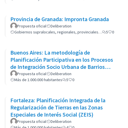
Provincia de Granada: Impronta Granada
Propuesta oficial
Deliberation
Gobiernos supralocales, regionales, provinciales…
5
0
Buenos Aires: La metodología de
Planificación Participativa en los Procesos
de Integración Socio Urbana de Barrios
Populares: el caso del Barrio 20
Propuesta oficial
Deliberation
Más de 1.000.000 habitantes
5
0
Fortaleza: Planificación Integrada de la
Regularización de Tierras en las Zonas
Especiales de Interés Social (ZEIS)
Propuesta oficial
Deliberation
Más de 1.000.000 habitantes
4
0