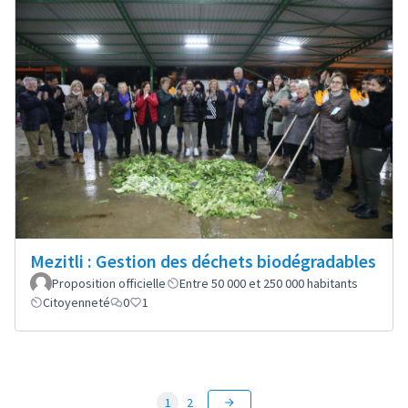
Mezitli : Gestion des déchets biodégradables
Proposition officielle
Entre 50 000 et 250 000 habitants
Citoyenneté
0
1
1
2