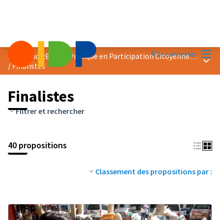
Menu
Se connecter
Prix &quot;Bonne Pratique en Participation Citoyenne&quot; 2023
Menu 
/
Finalistes
Finalistes
Filtrer et rechercher
40 propositions
Classement des propositions par :