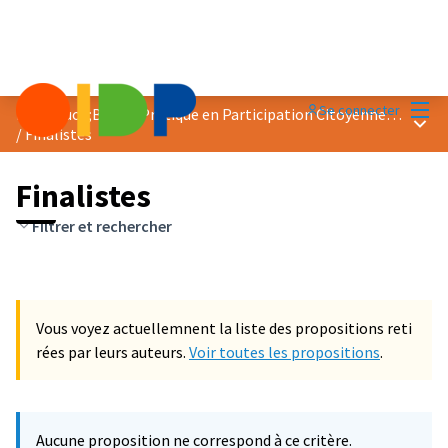
Menu
Se connecter
Prix &quot;Bonne Pratique en Participation Citoyenne&quot; 2023
Menu 
/
Finalistes
Finalistes
Filtrer et rechercher
Vous voyez actuellemnent la liste des propositions reti
rées par leurs auteurs.
Voir toutes les propositions
.
Aucune proposition ne correspond à ce critère.