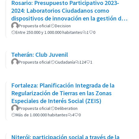
Rosario: Presupuesto Participativo 2023-
2024: Laboratorios Ciudadanos como
dispositivos de innovación en la gestión de
políticas públicas
Propuesta oficial
Decision
Entre 250.000 y 1.000.000 habitantes
1
0
Teherán: Club Juvenil
Propuesta oficial
Ciudadanía
124
1
Fortaleza: Planificación Integrada de la
Regularización de Tierras en las Zonas
Especiales de Interés Social (ZEIS)
Propuesta oficial
Deliberation
Más de 1.000.000 habitantes
4
0
Niterói: participación social a través de la