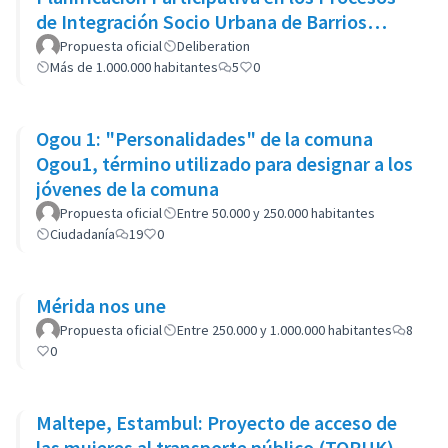
de Integración Socio Urbana de Barrios
Populares: el caso del Barrio 20
Propuesta oficial
Deliberation
Más de 1.000.000 habitantes
5
0
Ogou 1: "Personalidades" de la comuna
Ogou1, término utilizado para designar a los
jóvenes de la comuna
Propuesta oficial
Entre 50.000 y 250.000 habitantes
Ciudadanía
19
0
Mérida nos une
Propuesta oficial
Entre 250.000 y 1.000.000 habitantes
8
0
Maltepe, Estambul: Proyecto de acceso de
las mujeres al transporte público (TOPUK)