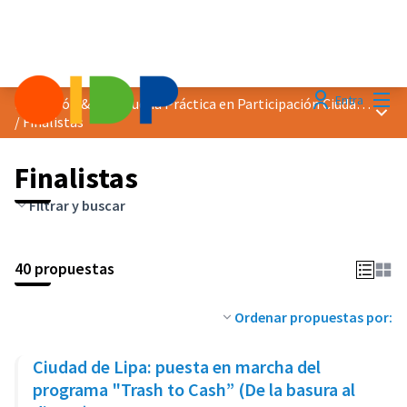
Menú
Entra
Distinción &quot;Buena Práctica en Participación Ciudadana&quot; 2023
Menú 
/
Finalistas
Finalistas
Filtrar y buscar
40 propuestas
Ordenar propuestas por:
Ciudad de Lipa: puesta en marcha del
programa "Trash to Cash” (De la basura al