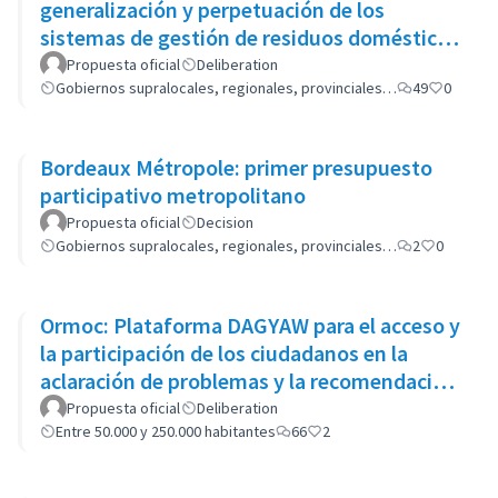
generalización y perpetuación de los
sistemas de gestión de residuos domésticos
(GP-GOM).
Propuesta oficial
Deliberation
Gobiernos supralocales, regionales, provinciales…
49
0
Bordeaux Métropole: primer presupuesto
participativo metropolitano
Propuesta oficial
Decision
Gobiernos supralocales, regionales, provinciales…
2
0
Ormoc: Plataforma DAGYAW para el acceso y
la participación de los ciudadanos en la
aclaración de problemas y la recomendación
de opciones políticas
Propuesta oficial
Deliberation
Entre 50.000 y 250.000 habitantes
66
2