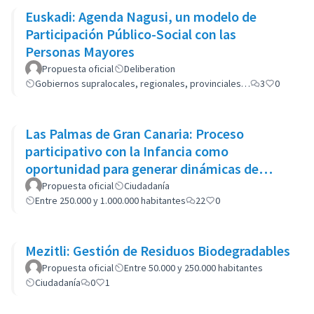
Euskadi: Agenda Nagusi, un modelo de
Participación Público-Social con las
Personas Mayores
Propuesta oficial
Deliberation
Gobiernos supralocales, regionales, provinciales…
3
0
Las Palmas de Gran Canaria: Proceso
participativo con la Infancia como
oportunidad para generar dinámicas de
cambio en las políticas del municipio
Propuesta oficial
Ciudadanía
Entre 250.000 y 1.000.000 habitantes
22
0
Mezitli: Gestión de Residuos Biodegradables
Propuesta oficial
Entre 50.000 y 250.000 habitantes
Ciudadanía
0
1