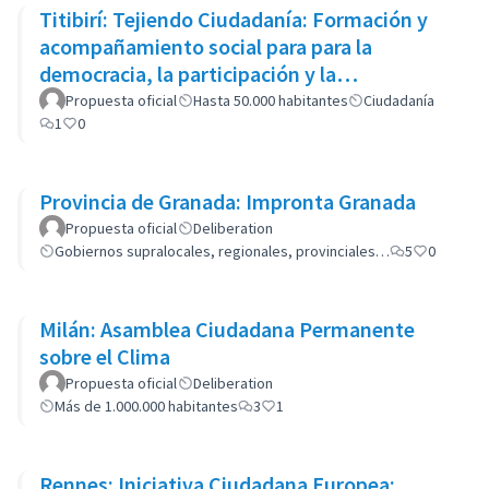
Titibirí: Tejiendo Ciudadanía: Formación y
acompañamiento social para para la
democracia, la participación y la
reconciliación
Propuesta oficial
Hasta 50.000 habitantes
Ciudadanía
1
0
Provincia de Granada: Impronta Granada
Propuesta oficial
Deliberation
Gobiernos supralocales, regionales, provinciales…
5
0
Milán: Asamblea Ciudadana Permanente
sobre el Clima
Propuesta oficial
Deliberation
Más de 1.000.000 habitantes
3
1
Rennes: Iniciativa Ciudadana Europea: