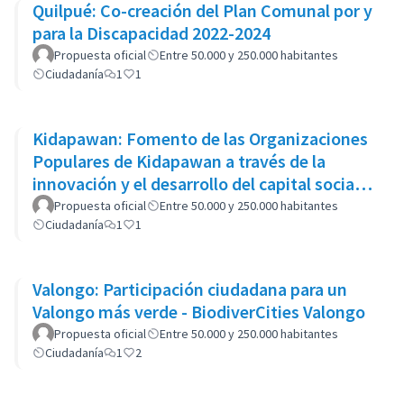
Quilpué: Co-creación del Plan Comunal por y
para la Discapacidad 2022-2024
Propuesta oficial
Entre 50.000 y 250.000 habitantes
Ciudadanía
1
1
Kidapawan: Fomento de las Organizaciones
Populares de Kidapawan a través de la
innovación y el desarrollo del capital social
(APOKIDS)
Propuesta oficial
Entre 50.000 y 250.000 habitantes
Ciudadanía
1
1
Valongo: Participación ciudadana para un
Valongo más verde - BiodiverCities Valongo
Propuesta oficial
Entre 50.000 y 250.000 habitantes
Ciudadanía
1
2