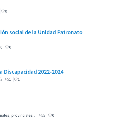
0
0
0
la Discapacidad 2022-2024
ía
1
1
nales, provinciales…
5
0