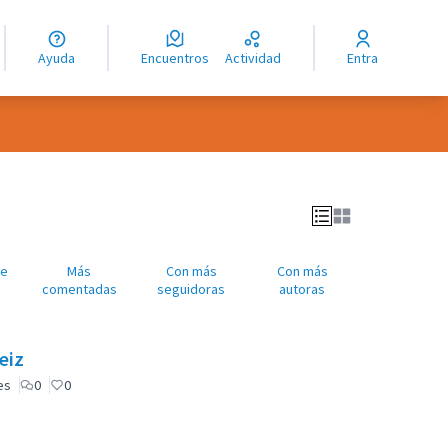
guage
angue
Ayuda
Encuentros
Actividad
Entra
ioma
Me
Más
Con más
Con más
comentadas
seguidoras
autoras
teiz
es
0
0