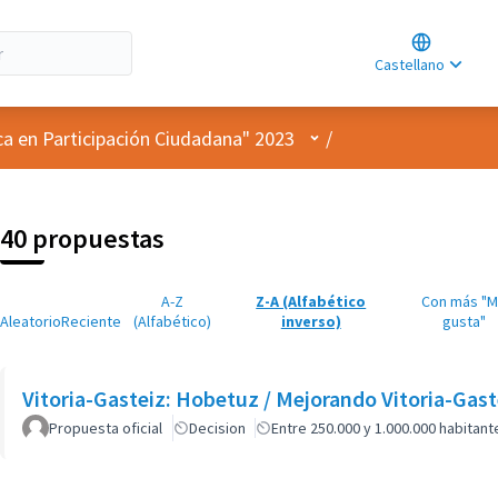
Choose lan
Choisir la l
Castellano
Elegir el id
Menú de usuario
ca en Participación Ciudadana" 2023
/
40 propuestas
A-Z
Z-A (Alfabético
Con más "
Aleatorio
Reciente
(Alfabético)
inverso)
gusta"
Vitoria-Gasteiz: Hobetuz / Mejorando Vitoria-Gas
Propuesta oficial
Decision
Entre 250.000 y 1.000.000 habitant