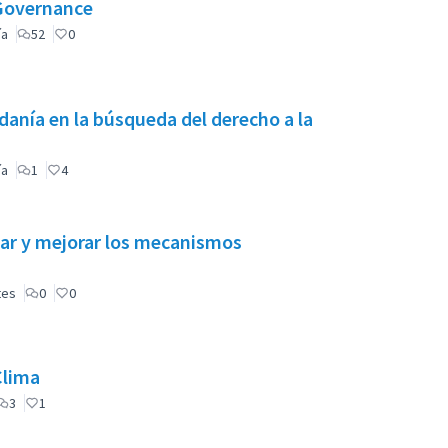
 Governance
ía
52
0
anía en la búsqueda del derecho a la
ía
1
4
obar y mejorar los mecanismos
tes
0
0
Clima
3
1