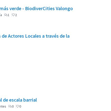
más verde - BiodiverCities Valongo
ía
1
2
s Locales a través de la
 de escala barrial
antes
0
0