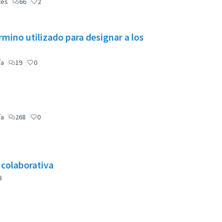
tes
66
2
mino utilizado para designar a los
ía
19
0
ía
268
0
a colaborativa
3