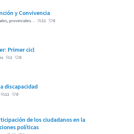
ención y Convivencia
ales, provinciales…
11
0
r: Primer cicl
es
1
0
la discapacidad
11
0
icipación de los ciudadanos en la
iones políticas