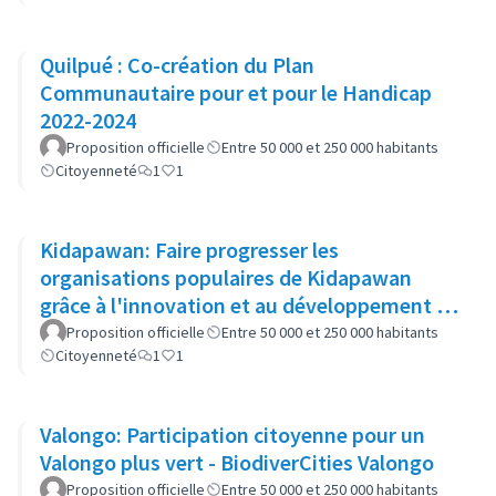
Quilpué : Co-création du Plan
Communautaire pour et pour le Handicap
2022-2024
Proposition officielle
Entre 50 000 et 250 000 habitants
Citoyenneté
1
1
Kidapawan: Faire progresser les
organisations populaires de Kidapawan
grâce à l'innovation et au développement du
capital social (APOKIDS )
Proposition officielle
Entre 50 000 et 250 000 habitants
Citoyenneté
1
1
Valongo: Participation citoyenne pour un
Valongo plus vert - BiodiverCities Valongo
Proposition officielle
Entre 50 000 et 250 000 habitants