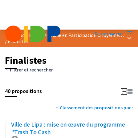
Menu
Se connecter
Prix &quot;Bonne Pratique en Participation Citoyenne&quot; 2023
Menu 
/
Finalistes
Finalistes
Filtrer et rechercher
40 propositions
Classement des propositions par :
Ville de Lipa : mise en œuvre du programme
"Trash To Cash