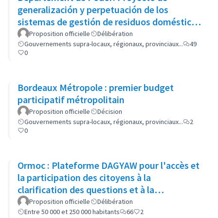
generalización y perpetuación de los
sistemas de gestión de residuos domésticos
(GP-GOM).
Proposition officielle
Délibération
Gouvernements supra-locaux, régionaux, provinciaux...
49
0
Bordeaux Métropole : premier budget
participatif métropolitain
Proposition officielle
Décision
Gouvernements supra-locaux, régionaux, provinciaux...
2
0
Ormoc : Plateforme DAGYAW pour l'accès et
la participation des citoyens à la
clarification des questions et à la
recommandation d'options politiques
Proposition officielle
Délibération
Entre 50 000 et 250 000 habitants
66
2