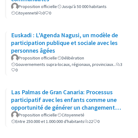
Proposition officielle
Jusqu'à 50 000 habitants
Citoyenneté
0
0
Euskadi : L'Agenda Nagusi, un modèle de
participation publique et sociale avec les
personnes âgées
Proposition officielle
Délibération
Gouvernements supra-locaux, régionaux, provinciaux...
3
0
Las Palmas de Gran Canaria: Processus
participatif avec les enfants comme une
opportunité de générer un changement
dans les politiques municipales
Proposition officielle
Citoyenneté
Entre 250.000 et 1.000.000 d'habitants
22
0