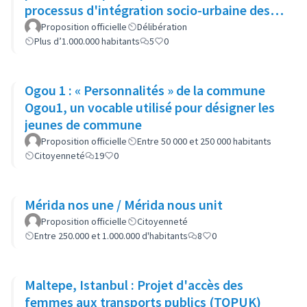
processus d'intégration socio-urbaine des
quartiers populaires
Proposition officielle
Délibération
Plus d’1.000.000 habitants
5
0
Ogou 1 : « Personnalités » de la commune
Ogou1, un vocable utilisé pour désigner les
jeunes de commune
Proposition officielle
Entre 50 000 et 250 000 habitants
Citoyenneté
19
0
Mérida nos une / Mérida nous unit
Proposition officielle
Citoyenneté
Entre 250.000 et 1.000.000 d'habitants
8
0
Maltepe, Istanbul : Projet d'accès des
femmes aux transports publics (TOPUK)