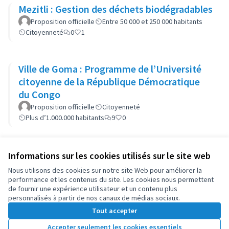
Mezitli : Gestion des déchets biodégradables
Proposition officielle
Entre 50 000 et 250 000 habitants
Citoyenneté
0
1
Ville de Goma : Programme de l’Université
citoyenne de la République Démocratique
du Congo
Proposition officielle
Citoyenneté
Plus d’1.000.000 habitants
9
0
Informations sur les cookies utilisés sur le site web
Conditions d'utilisation
Paramètres des cookies
Nous utilisons des cookies sur notre site Web pour améliorer la
OIDP sur X
OIDP sur Facebook
OIDP sur YouTube
performance et les contenus du site. Les cookies nous permettent
de fournir une expérience utilisateur et un contenu plus
(Lien externe)
(Lien externe)
(Lien externe)
Français
personnalisés à partir de nos canaux de médias sociaux.
Choose language
Choisir la langue
Elegir el idioma
Tout accepter
Accepter seulement les cookies essentiels