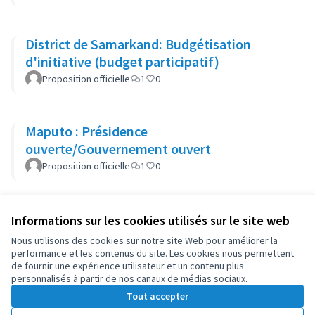
District de Samarkand: Budgétisation
d'initiative (budget participatif)
Proposition officielle
1
0
Maputo : Présidence
ouverte/Gouvernement ouvert
Proposition officielle
1
0
Informations sur les cookies utilisés sur le site web
Conditions d'utilisation
Paramètres des cookies
Nous utilisons des cookies sur notre site Web pour améliorer la
OIDP sur X
OIDP sur Facebook
OIDP sur YouTube
performance et les contenus du site. Les cookies nous permettent
de fournir une expérience utilisateur et un contenu plus
(Lien externe)
(Lien externe)
(Lien externe)
Français
personnalisés à partir de nos canaux de médias sociaux.
Choose language
Choisir la langue
Elegir el idioma
Tout accepter