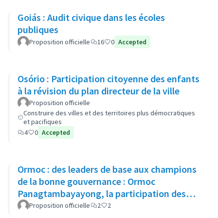
Goiás : Audit civique dans les écoles
publiques
Proposition officielle
16
0
Accepted
Osório : Participation citoyenne des enfants
à la révision du plan directeur de la ville
Proposition officielle
Construire des villes et des territoires plus démocratiques
et pacifiques
4
0
Accepted
Ormoc : des leaders de base aux champions
de la bonne gouvernance : Ormoc
Panagtambayayong, la participation des
citoyens comme acteurs du changement
Proposition officielle
2
2