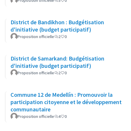
2027) qui intègre les ODD
Proposition officielle
3
0
District de Bandikhon : Budgétisation
d'initiative (budget participatif)
Proposition officielle
2
0
District de Samarkand: Budgétisation
d'initiative (budget participatif)
Proposition officielle
2
0
Commune 12 de Medellín : Promouvoir la
participation citoyenne et le développement
communautaire
Proposition officielle
4
0