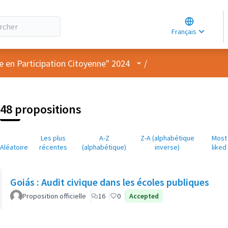
Choose lang
Choisir la la
Français
Elegir el idi
Menu utilisateur
e en Participation Citoyenne" 2024
/
48 propositions
Les plus
A-Z
Z-A (alphabétique
Most
Aléatoire
récentes
(alphabétique)
inverse)
liked
Goiás : Audit civique dans les écoles publiques
Proposition officielle
16
0
Accepted