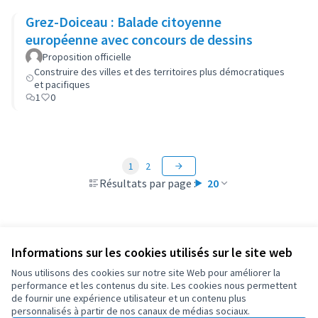
Grez-Doiceau : Balade citoyenne
européenne avec concours de dessins
Proposition officielle
Construire des villes et des territoires plus démocratiques
et pacifiques
1
0
1
2
Résultats par page :
20
Informations sur les cookies utilisés sur le site web
Conditions d'utilisation
Paramètres des cookies
Nous utilisons des cookies sur notre site Web pour améliorer la
OIDP sur X
OIDP sur Facebook
OIDP sur YouTube
performance et les contenus du site. Les cookies nous permettent
de fournir une expérience utilisateur et un contenu plus
(Lien externe)
(Lien externe)
(Lien externe)
Français
personnalisés à partir de nos canaux de médias sociaux.
Choose language
Choisir la langue
Elegir el idioma