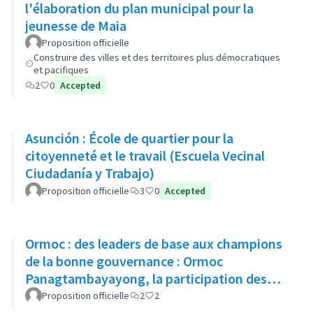
l'élaboration du plan municipal pour la
jeunesse de Maia
Proposition officielle
Construire des villes et des territoires plus démocratiques
et pacifiques
2
0
Accepted
Asunción : École de quartier pour la
citoyenneté et le travail (Escuela Vecinal
Ciudadanía y Trabajo)
Proposition officielle
3
0
Accepted
Ormoc : des leaders de base aux champions
de la bonne gouvernance : Ormoc
Panagtambayayong, la participation des
citoyens comme acteurs du changement
Proposition officielle
2
2