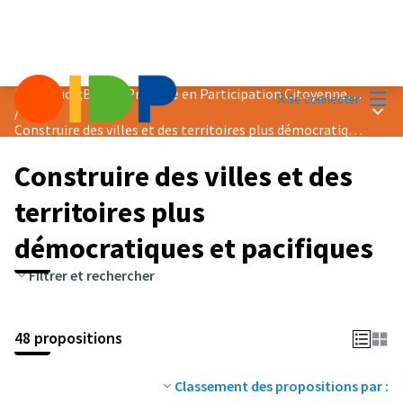
Menu
Prix &quot;Bonne Pratique en Participation Citoyenne&quot; 2024
Se connecter
Menu 
/
Construire des villes et des territoires plus démocratiques et pacifiques
Construire des villes et des
territoires plus
démocratiques et pacifiques
Filtrer et rechercher
48 propositions
Classement des propositions par :