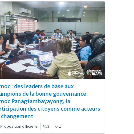
moc : des leaders de base aux
ampions de la bonne gouvernance :
moc Panagtambayayong, la
rticipation des citoyens comme acteurs
 changement
Proposition officielle
2
2