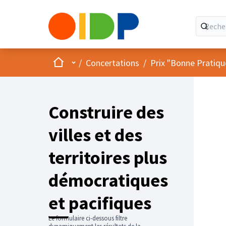
Accueil
Menu principal
/
Concertations
/
Prix "Bonne Pratiqu
Construire des
villes et des
territoires plus
démocratiques
et pacifiques
Le formulaire ci-dessous filtre