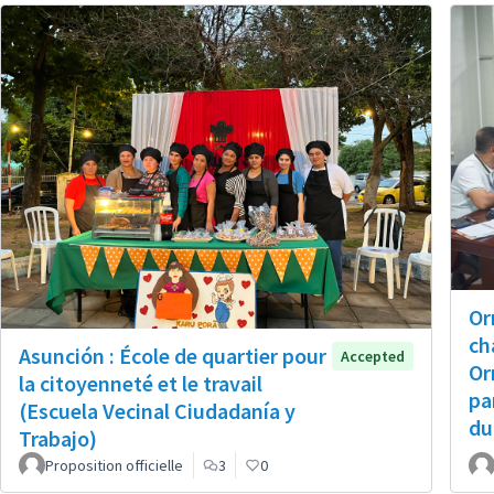
Or
ch
Asunción : École de quartier pour
Accepted
Or
la citoyenneté et le travail
pa
(Escuela Vecinal Ciudadanía y
du
Trabajo)
Proposition officielle
3
0