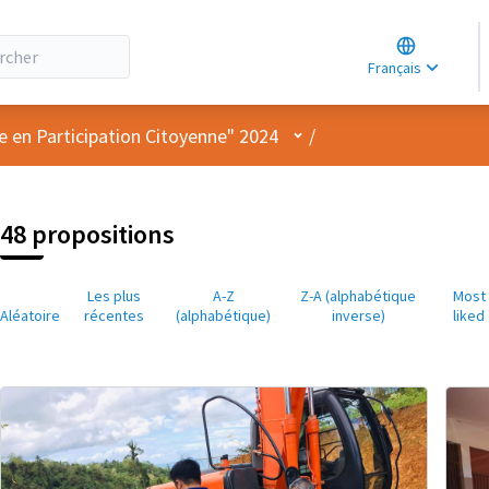
Choose lang
Choisir la la
Français
Elegir el idi
Menu utilisateur
e en Participation Citoyenne" 2024
/
48 propositions
Les plus
A-Z
Z-A (alphabétique
Most
Aléatoire
récentes
(alphabétique)
inverse)
liked