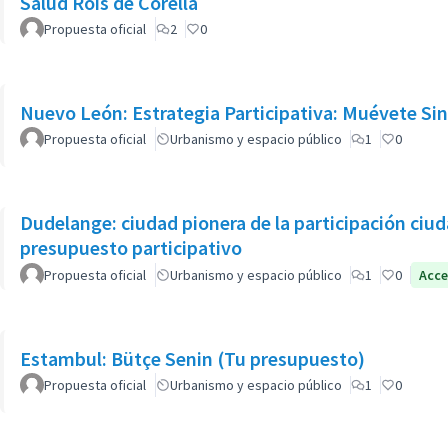
Salud Roís de Corella
Propuesta oficial
2
0
Nuevo León: Estrategia Participativa: Muévete Si
Propuesta oficial
Urbanismo y espacio público
1
0
Dudelange: ciudad pionera de la participación ciu
presupuesto participativo
Propuesta oficial
Urbanismo y espacio público
1
0
Acce
Estambul: Bütçe Senin (Tu presupuesto)
Propuesta oficial
Urbanismo y espacio público
1
0