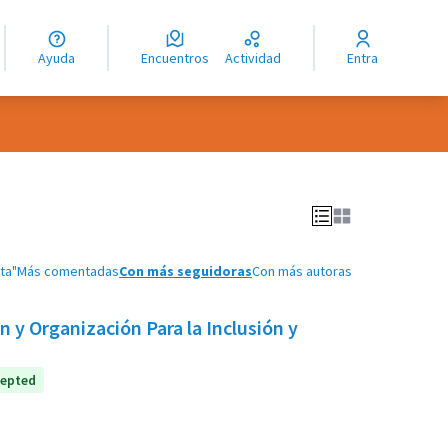
guage
angue
Ayuda
Encuentros
Actividad
Entra
ioma
ta"
Más comentadas
Con más seguidoras
Con más autoras
 y Organización Para la Inclusión y
epted