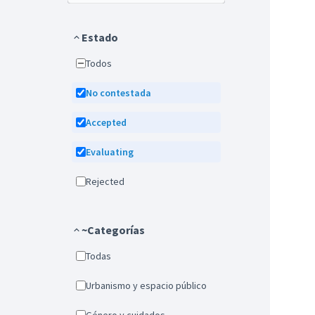
Estado
Todos
No contestada
Accepted
Evaluating
Rejected
~Categorías
Todas
Urbanismo y espacio público