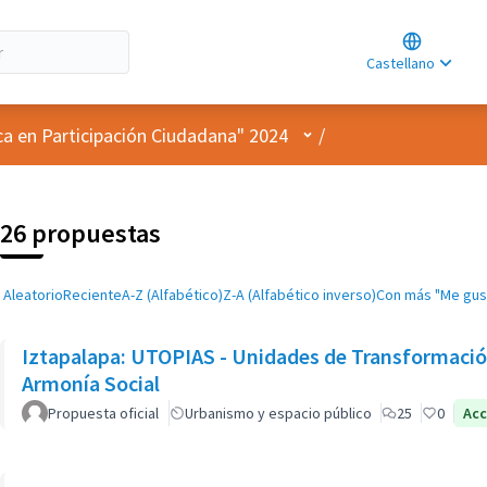
Choose lan
Choisir la l
Castellano
Elegir el id
Menú de usuario
ca en Participación Ciudadana" 2024
/
26 propuestas
Aleatorio
Reciente
A-Z (Alfabético)
Z-A (Alfabético inverso)
Con más "Me gus
Iztapalapa: UTOPIAS - Unidades de Transformación
Armonía Social
Propuesta oficial
Urbanismo y espacio público
25
0
Acc