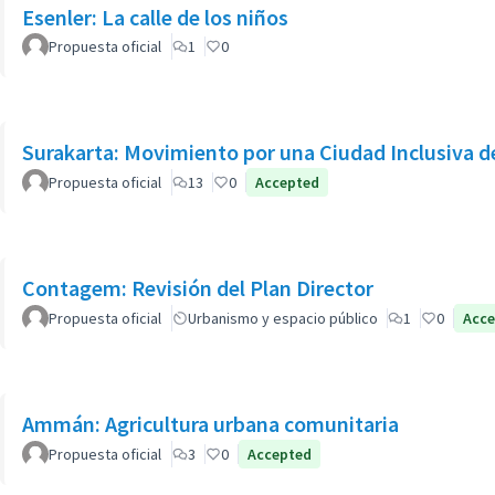
Esenler: La calle de los niños
Propuesta oficial
1
0
Surakarta: Movimiento por una Ciudad Inclusiva d
Propuesta oficial
13
0
Accepted
Contagem: Revisión del Plan Director
Propuesta oficial
Urbanismo y espacio público
1
0
Acce
Ammán: Agricultura urbana comunitaria
Propuesta oficial
3
0
Accepted