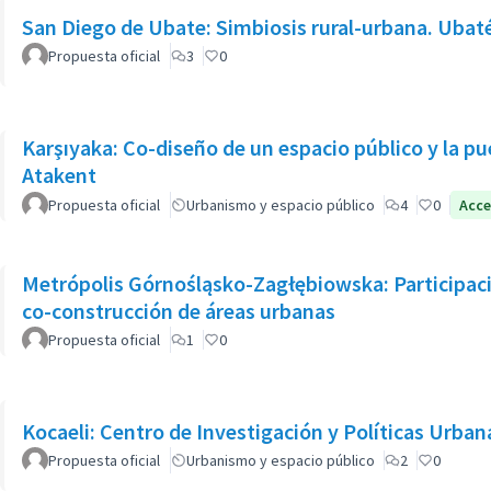
San Diego de Ubate: Simbiosis rural-urbana. Ubaté
Propuesta oficial
3
0
Karşıyaka: Co-diseño de un espacio público y la p
Atakent
Propuesta oficial
Urbanismo y espacio público
4
0
Acce
Metrópolis Górnośląsko-Zagłębiowska: Participaci
co-construcción de áreas urbanas
Propuesta oficial
1
0
Kocaeli: Centro de Investigación y Políticas Urba
Propuesta oficial
Urbanismo y espacio público
2
0