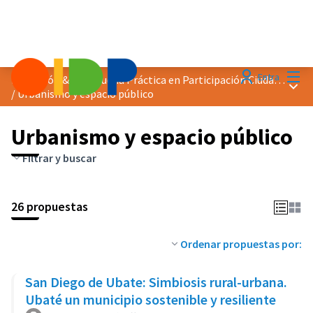
Menú
Entra
Distinción &quot;Buena Práctica en Participación Ciudadana&quot; 2024
Menú 
/
Urbanismo y espacio público
Urbanismo y espacio público
Filtrar y buscar
26 propuestas
Ordenar propuestas por:
San Diego de Ubate: Simbiosis rural-urbana.
Ubaté un municipio sostenible y resiliente