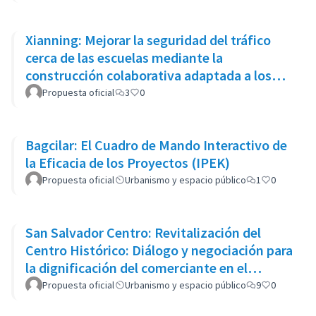
Xianning: Mejorar la seguridad del tráfico
cerca de las escuelas mediante la
construcción colaborativa adaptada a los
niños y el enfoque de “compartir
Propuesta oficial
3
0
Bagcilar: El Cuadro de Mando Interactivo de
la Eficacia de los Proyectos (IPEK)
Propuesta oficial
Urbanismo y espacio público
1
0
San Salvador Centro: Revitalización del
Centro Histórico: Diálogo y negociación para
la dignificación del comerciante en el
espacio público
Propuesta oficial
Urbanismo y espacio público
9
0