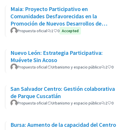
Maia: Proyecto Participativo en
Comunidades Desfavorecidas en la
Promoción de Nuevos Desarrollos de
Vivienda Pública
Propuesta oficial
1
0
Accepted
Nuevo León: Estrategia Participativa:
Muévete Sin Acoso
Propuesta oficial
Urbanismo y espacio público
2
0
San Salvador Centro: Gestión colaborativa
de Parque Cuscatlán
Propuesta oficial
Urbanismo y espacio público
2
0
Bursa: Aumento de la capacidad del Centro