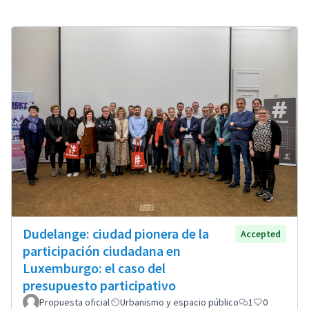
Dudelange: ciudad pionera de la
Accepted
participación ciudadana en
Luxemburgo: el caso del
presupuesto participativo
Propuesta oficial
Urbanismo y espacio público
1
0