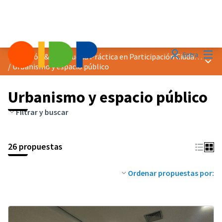
Menú
Entra
Distinción &quot;Buena Práctica en Participación Ciudadana&quot; 2024
Menú 
/
Urbanismo y espacio público
Urbanismo y espacio público
Filtrar y buscar
26 propuestas
Ordenar propuestas por: