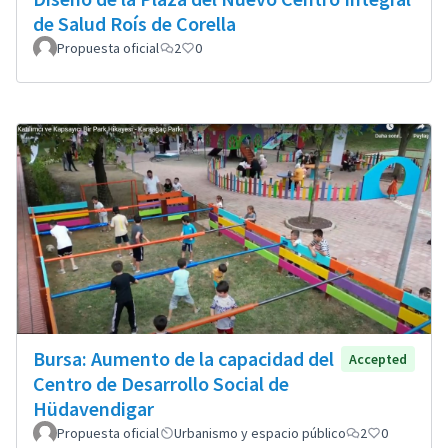
de Salud Roís de Corella
Propuesta oficial
2
0
Bursa: Aumento de la capacidad del
Accepted
Centro de Desarrollo Social de
Hüdavendigar
Propuesta oficial
Urbanismo y espacio público
2
0