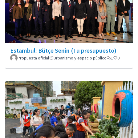
Estambul: Bütçe Senin (Tu presupuesto)
Propuesta oficial
Urbanismo y espacio público
1
0