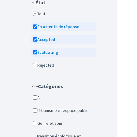
État
Tout
En attente de réponse
Accepted
Evaluating
Rejected
~Catégories
All
Urbanisme et espace public
Genre et soin
Transition écologique et