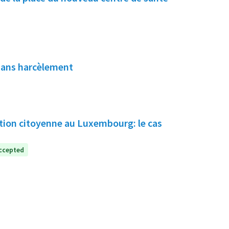
 sans harcèlement
pation citoyenne au Luxembourg: le cas
ccepted