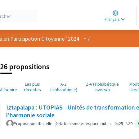
Choose lang
Choisir la la
Français
Elegir el idi
Menu utilisateur
e en Participation Citoyenne" 2024
/
26 propositions
Les plus
A-Z
Z-A (alphabétique
Most
Aléatoire
récentes
(alphabétique)
inverse)
liked
Iztapalapa : UTOPIAS - Unités de transformation et
l'harmonie sociale
Proposition officielle
Urbanisme et espace public
25
0