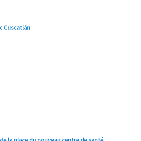
rc Cuscatlán
 de la place du nouveau centre de santé