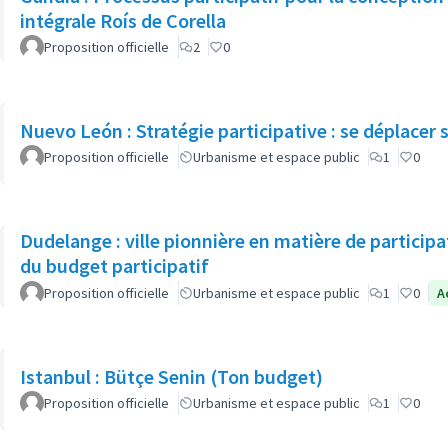
intégrale Roís de Corella
Proposition officielle
2
0
Nuevo León : Stratégie participative : se déplacer
Proposition officielle
Urbanisme et espace public
1
0
Dudelange : ville pionnière en matière de partici
du budget participatif
Proposition officielle
Urbanisme et espace public
1
0
A
Istanbul : Bütçe Senin (Ton budget)
Proposition officielle
Urbanisme et espace public
1
0