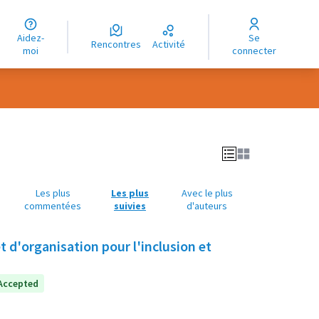
uage
Aidez-
Se
ngue
Rencontres
Activité
moi
connecter
oma
Les plus
Les plus
Avec le plus
commentées
suivies
d'auteurs
 d'organisation pour l'inclusion et
Accepted