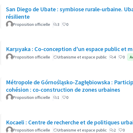
San Diego de Ubate : symbiose rurale-urbaine. Uba
résiliente
Proposition officielle
3
0
Karşıyaka : Co-conception d'un espace public et m
Proposition officielle
Urbanisme et espace public
4
0
A
Métropole de Górnośląsko-Zagłębiowska : Participa
cohésion : co-construction de zones urbaines
Proposition officielle
1
0
Kocaeli : Centre de recherche et de politiques urb
Proposition officielle
Urbanisme et espace public
2
0