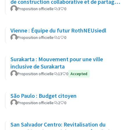
de construction collaborative et de partage
adaptée aux enfants
Proposition officielle
3
0
Vienne : Équipe du futur RothNEUsiedl
Proposition officielle
1
0
Surakarta : Mouvement pour une ville
inclusive de Surakarta
Proposition officielle
13
0
Accepted
São Paulo : Budget citoyen
Proposition officielle
2
0
San Salvador Centro: Revitalisation du