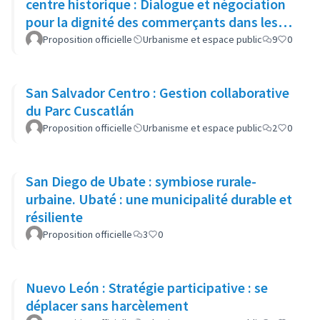
centre historique : Dialogue et négociation
pour la dignité des commerçants dans les
espaces publics
Proposition officielle
Urbanisme et espace public
9
0
San Salvador Centro : Gestion collaborative
du Parc Cuscatlán
Proposition officielle
Urbanisme et espace public
2
0
San Diego de Ubate : symbiose rurale-
urbaine. Ubaté : une municipalité durable et
résiliente
Proposition officielle
3
0
Nuevo León : Stratégie participative : se
déplacer sans harcèlement