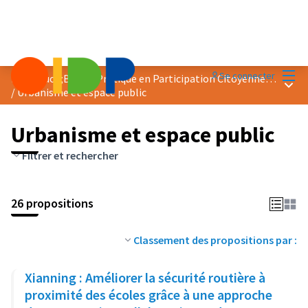
Menu
Se connecter
Prix &quot;Bonne Pratique en Participation Citoyenne&quot; 2024
Menu 
/
Urbanisme et espace public
Urbanisme et espace public
Filtrer et rechercher
26 propositions
Classement des propositions par :
Xianning : Améliorer la sécurité routière à
proximité des écoles grâce à une approche