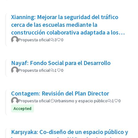
Xianning: Mejorar la seguridad del tráfico
cerca de las escuelas mediante la
construcción colaborativa adaptada a los
niños y el enfoque de “compartir
Propuesta oficial
3
0
Nayaf: Fondo Social para el Desarrollo
Propuesta oficial
1
0
Contagem: Revisión del Plan Director
Propuesta oficial
Urbanismo y espacio público
1
0
Accepted
Karşıyaka: Co-diseño de un espacio público y