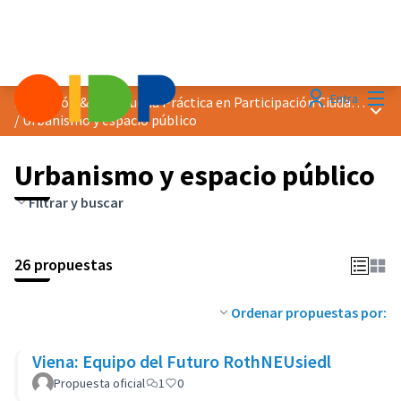
Menú
Entra
Distinción &quot;Buena Práctica en Participación Ciudadana&quot; 2024
Menú 
/
Urbanismo y espacio público
Urbanismo y espacio público
Filtrar y buscar
26 propuestas
Ordenar propuestas por:
Viena: Equipo del Futuro RothNEUsiedl
Propuesta oficial
1
0