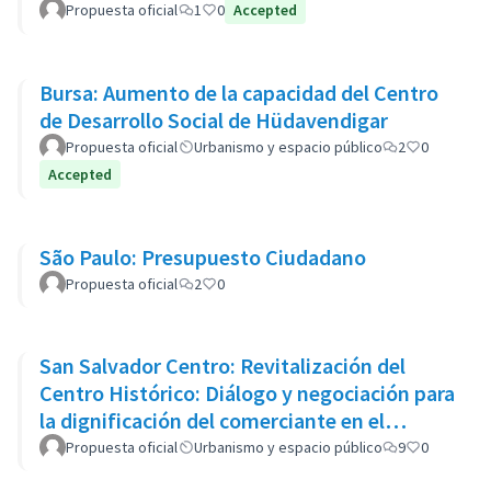
Vivienda Pública
Propuesta oficial
1
0
Accepted
Bursa: Aumento de la capacidad del Centro
de Desarrollo Social de Hüdavendigar
Propuesta oficial
Urbanismo y espacio público
2
0
Accepted
São Paulo: Presupuesto Ciudadano
Propuesta oficial
2
0
San Salvador Centro: Revitalización del
Centro Histórico: Diálogo y negociación para
la dignificación del comerciante en el
espacio público
Propuesta oficial
Urbanismo y espacio público
9
0