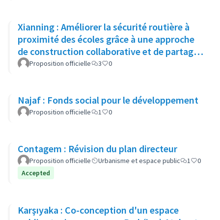
Xianning : Améliorer la sécurité routière à
proximité des écoles grâce à une approche
de construction collaborative et de partage
adaptée aux enfants
Proposition officielle
3
0
Najaf : Fonds social pour le développement
Proposition officielle
1
0
Contagem : Révision du plan directeur
Proposition officielle
Urbanisme et espace public
1
0
Accepted
Karşıyaka : Co-conception d'un espace