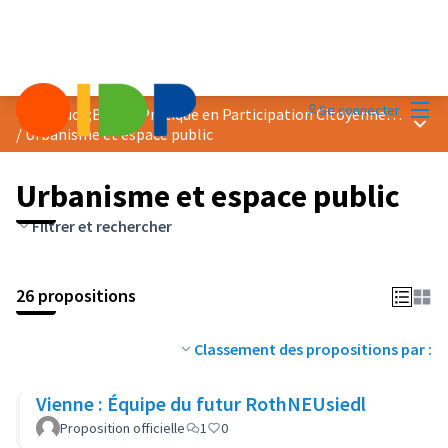
Menu
Se connecter
Prix &quot;Bonne Pratique en Participation Citoyenne&quot; 2024
Menu 
/
Urbanisme et espace public
Urbanisme et espace public
Filtrer et rechercher
26 propositions
Classement des propositions par :
Vienne : Équipe du futur RothNEUsiedl
Proposition officielle
1
0