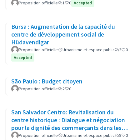
Proposition officielle
1
0
Accepted
Bursa : Augmentation de la capacité du
centre de développement social de
Hüdavendigar
Proposition officielle
Urbanisme et espace public
2
0
Accepted
São Paulo : Budget citoyen
Proposition officielle
2
0
San Salvador Centro: Revitalisation du
centre historique : Dialogue et négociation
pour la dignité des commerçants dans les
espaces publics
Proposition officielle
Urbanisme et espace public
9
0