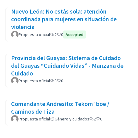
Nuevo León: No estás sola: atención
coordinada para mujeres en situación de
violencia
Propuesta oficial
2
0
Accepted
Provincia del Guayas: Sistema de Cuidado
del Guayas “Cuidando Vidas” - Manzana de
Cuidado
Propuesta oficial
3
0
Comandante Andresito: Tekom' boe /
Caminos de Tiza
Propuesta oficial
Género y cuidados
2
0