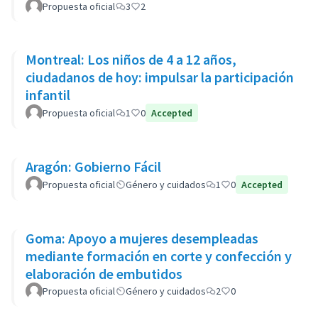
Propuesta oficial
3
2
Montreal: Los niños de 4 a 12 años,
ciudadanos de hoy: impulsar la participación
infantil
Propuesta oficial
1
0
Accepted
Aragón: Gobierno Fácil
Propuesta oficial
Género y cuidados
1
0
Accepted
Goma: Apoyo a mujeres desempleadas
mediante formación en corte y confección y
elaboración de embutidos
Propuesta oficial
Género y cuidados
2
0