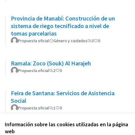
Provincia de Manabí: Construcción de un
sistema de riego tecnificado a nivel de
tomas parcelarias
Propuesta oficial
Género y cuidados
3
0
Ramala: Zoco (Souk) Al Harajeh
Propuesta oficial
2
0
Feira de Santana: Servicios de Asistencia
Social
Propuesta oficial
1
0
Información sobre las cookies utilizadas en la página
web
Términos y condiciones de uso