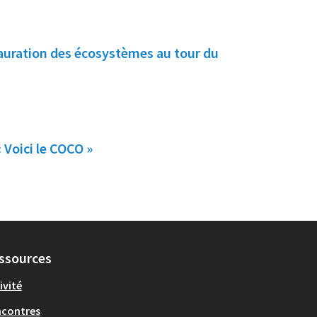
tauration des écosystèmes au tour du
 Voici le COCO »
ssources
ivité
ncontres