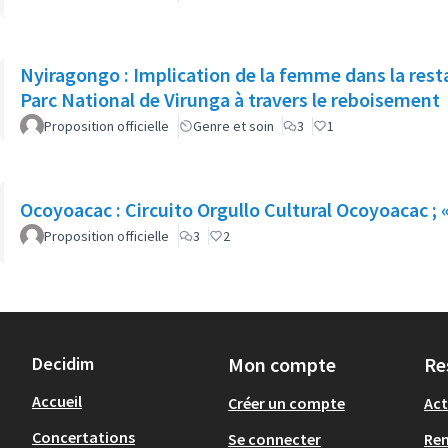
Nyiragongo : Implication de la femme dans la res
Parc National de Virunga à travers le reboisement
Proposition officielle
Genre et soin
3
1
Ocoyoacac : Circuito Orgullo Cultural Ocoyoacac ; «
Proposition officielle
3
2
Decidim
Mon compte
Re
Accueil
Créer un compte
Act
Concertations
Se connecter
Re