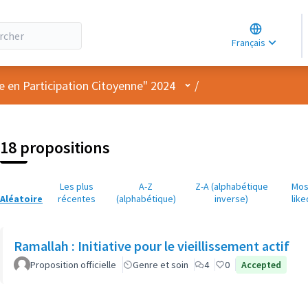
Choose lang
Choisir la la
Français
Elegir el idi
Menu utilisateur
e en Participation Citoyenne" 2024
/
18 propositions
Les plus
A-Z
Z-A (alphabétique
Mos
Aléatoire
récentes
(alphabétique)
inverse)
like
Ramallah : Initiative pour le vieillissement actif
Proposition officielle
Genre et soin
4
0
Accepted