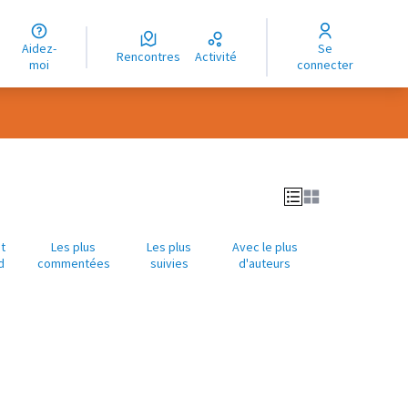
uage
Aidez-
Se
ngue
Rencontres
Activité
moi
connecter
oma
t
Les plus
Les plus
Avec le plus
d
commentées
suivies
d'auteurs