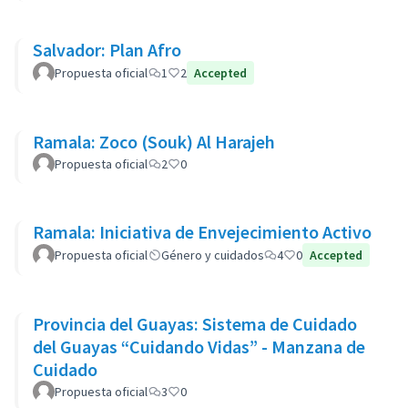
Salvador: Plan Afro
Propuesta oficial
1
2
Accepted
Ramala: Zoco (Souk) Al Harajeh
Propuesta oficial
2
0
Ramala: Iniciativa de Envejecimiento Activo
Propuesta oficial
Género y cuidados
4
0
Accepted
Provincia del Guayas: Sistema de Cuidado
del Guayas “Cuidando Vidas” - Manzana de
Cuidado
Propuesta oficial
3
0