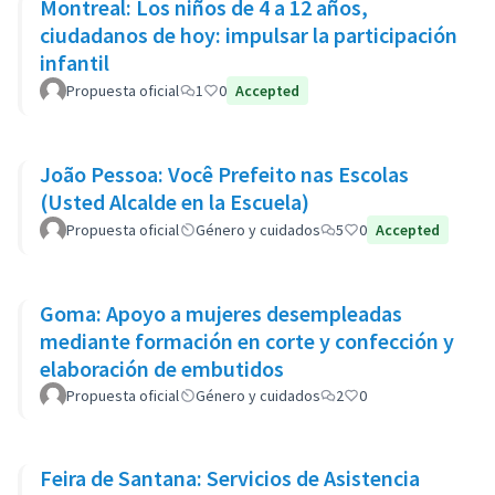
Montreal: Los niños de 4 a 12 años,
ciudadanos de hoy: impulsar la participación
infantil
Propuesta oficial
1
0
Accepted
João Pessoa: Você Prefeito nas Escolas
(Usted Alcalde en la Escuela)
Propuesta oficial
Género y cuidados
5
0
Accepted
Goma: Apoyo a mujeres desempleadas
mediante formación en corte y confección y
elaboración de embutidos
Propuesta oficial
Género y cuidados
2
0
Feira de Santana: Servicios de Asistencia