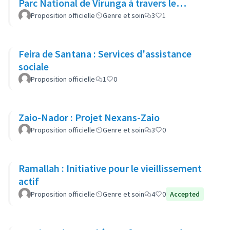
Parc National de Virunga à travers le
reboisement
Proposition officielle
Genre et soin
3
1
Feira de Santana : Services d'assistance
sociale
Proposition officielle
1
0
Zaio-Nador : Projet Nexans-Zaio
Proposition officielle
Genre et soin
3
0
Ramallah : Initiative pour le vieillissement
actif
Proposition officielle
Genre et soin
4
0
Accepted