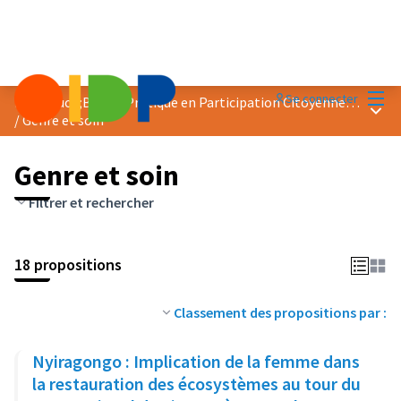
Menu
Se connecter
Prix &quot;Bonne Pratique en Participation Citoyenne&quot; 2024
Menu 
/
Genre et soin
Genre et soin
Filtrer et rechercher
18 propositions
Classement des propositions par :
Nyiragongo : Implication de la femme dans
la restauration des écosystèmes au tour du