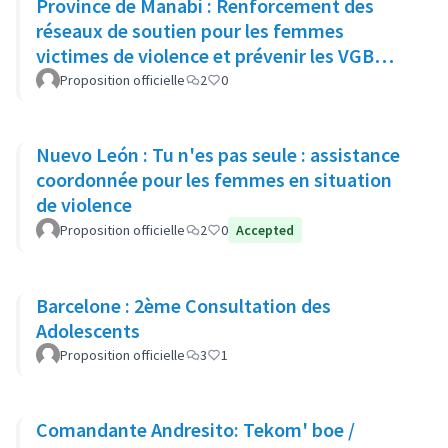
Province de Manabí : Renforcement des
réseaux de soutien pour les femmes
victimes de violence et prévenir les VGB
dans 14 communes rurales
Proposition officielle
2
0
Nuevo León : Tu n'es pas seule : assistance
coordonnée pour les femmes en situation
de violence
Proposition officielle
2
0
Accepted
Barcelone : 2ème Consultation des
Adolescents
Proposition officielle
3
1
Comandante Andresito: Tekom' boe /