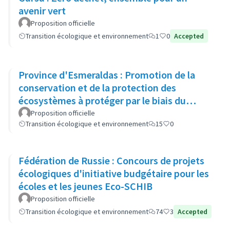
avenir vert
Proposition officielle
Transition écologique et environnement
1
0
Accepted
Province d'Esmeraldas : Promotion de la
conservation et de la protection des
écosystèmes à protéger par le biais du
système de zones de conservation
Proposition officielle
Transition écologique et environnement
15
0
Fédération de Russie : Concours de projets
écologiques d'initiative budgétaire pour les
écoles et les jeunes Eco-SCHIB
Proposition officielle
Transition écologique et environnement
74
3
Accepted