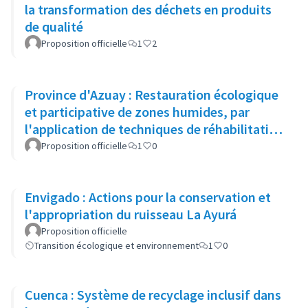
la transformation des déchets en produits
de qualité
Proposition officielle
1
2
Province d'Azuay : Restauration écologique
et participative de zones humides, par
l'application de techniques de réhabilitation
physique et biologique
Proposition officielle
1
0
Envigado : Actions pour la conservation et
l'appropriation du ruisseau La Ayurá
Proposition officielle
Transition écologique et environnement
1
0
Cuenca : Système de recyclage inclusif dans