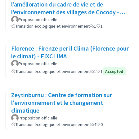
l’amélioration du cadre de vie et de
l’environnement des villages de Cocody -
Cas de Blockhaus
Proposition officielle
Transition écologique et environnement
1
1
Florence : Firenze per il Clima (Florence pour
le climat) - FIXCLIMA
Proposition officielle
Transition écologique et environnement
1
1
Accepted
Zeytinburnu : Centre de formation sur
l'environnement et le changement
climatique
Proposition officielle
Transition écologique et environnement
4
0