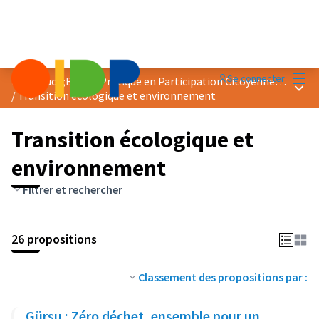
Menu
Se connecter
Prix &quot;Bonne Pratique en Participation Citoyenne&quot; 2024
Menu 
/
Transition écologique et environnement
Transition écologique et
environnement
Filtrer et rechercher
26 propositions
Classement des propositions par :
Gürsu : Zéro déchet, ensemble pour un