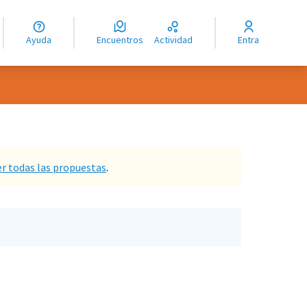
guage
angue
Ayuda
Encuentros
Actividad
Entra
ioma
er todas las propuestas
.