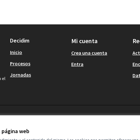
Decidim
Mi cuenta
Re
Inicio
Crea una cuenta
Act
Procesos
Entra
En
Jornadas
Dat
 el
la página web
endimiento y el contenido del mismo. Las cookies nos permiten ofrecer una