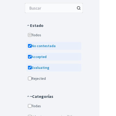
Estado
Todos
No contestada
Accepted
Evaluating
Rejected
~Categorías
Todas