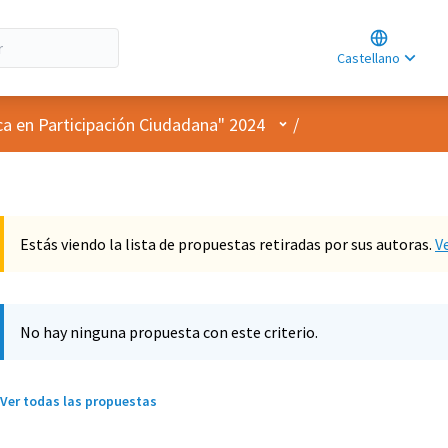
Choose lan
Choisir la l
Castellano
Elegir el id
Menú de usuario
ca en Participación Ciudadana" 2024
/
Estás viendo la lista de propuestas retiradas por sus autoras.
V
No hay ninguna propuesta con este criterio.
Ver todas las propuestas