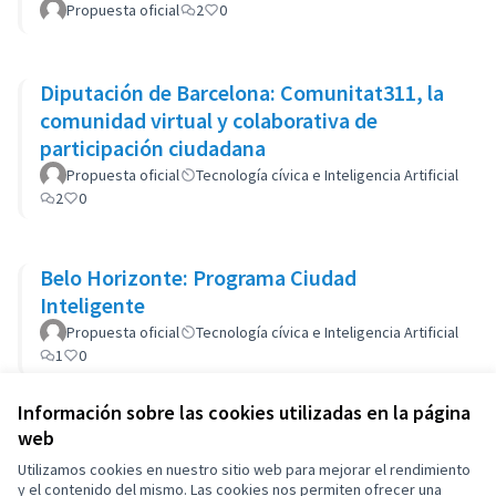
Propuesta oficial
2
0
Diputación de Barcelona: Comunitat311, la
comunidad virtual y colaborativa de
participación ciudadana
Propuesta oficial
Tecnología cívica e Inteligencia Artificial
2
0
Belo Horizonte: Programa Ciudad
Inteligente
Propuesta oficial
Tecnología cívica e Inteligencia Artificial
1
0
Información sobre las cookies utilizadas en la página
web
Términos y condiciones de uso
Configuración de cookies
Utilizamos cookies en nuestro sitio web para mejorar el rendimiento
OIDP en X
OIDP en Facebook
OIDP en YouTube
y el contenido del mismo. Las cookies nos permiten ofrecer una