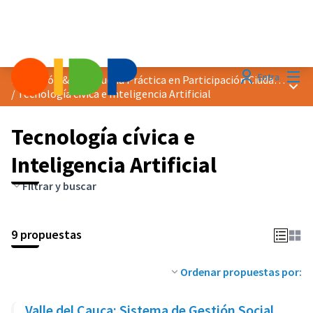
Menú
Entra
Distinción &quot;Buena Práctica en Participación Ciudadana&quot; 2024
Menú 
/
Tecnología cívica e Inteligencia Artificial
Tecnología cívica e
Inteligencia Artificial
Filtrar y buscar
9 propuestas
Ordenar propuestas por:
Valle del Cauca: Sistema de Gestión Social