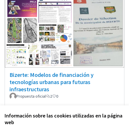
Bizerte: Modelos de financiación y
tecnologías urbanas para futuras
infraestructuras
Propuesta oficial
2
0
Información sobre las cookies utilizadas en la página
web
Términos y condiciones de uso
Configuración de cookies