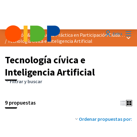
Menú
Entra
Distinción &quot;Buena Práctica en Participación Ciudadana&quot; 2024
Menú 
/
Tecnología cívica e Inteligencia Artificial
Tecnología cívica e
Inteligencia Artificial
Filtrar y buscar
9 propuestas
Ordenar propuestas por: