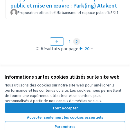
public et mise en œuvre : Park(ing) Atakent
Proposition officielle
Urbanisme et espace public
3
1
1
2
Résultats par page :
20
Informations sur les cookies utilisés sur le site web
Conditions d'utilisation
Paramètres des cookies
Nous utilisons des cookies sur notre site Web pour améliorer la
OIDP sur X
OIDP sur Facebook
OIDP sur YouTube
performance et les contenus du site. Les cookies nous permettent
de fournir une expérience utilisateur et un contenu plus
(Lien externe)
(Lien externe)
(Lien externe)
Français
personnalisés à partir de nos canaux de médias sociaux.
Choose language
Choisir la langue
Elegir el idioma
Tout accepter
Accepter seulement les cookies essentiels
Licence Cre
(Lien extern
Paramètres
(Lien externe)
Site réalisé grâce au
logiciel libre Decidim
.