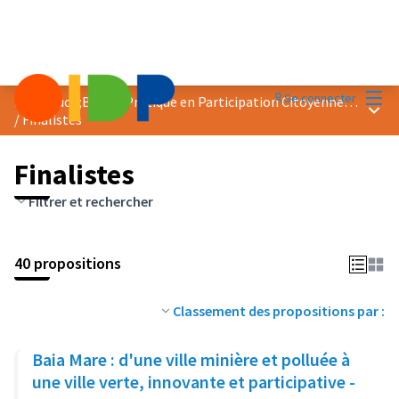
Menu
Se connecter
Prix &quot;Bonne Pratique en Participation Citoyenne&quot; 2024
Menu 
/
Finalistes
Finalistes
Filtrer et rechercher
40 propositions
Classement des propositions par :
Baia Mare : d'une ville minière et polluée à
une ville verte, innovante et participative -