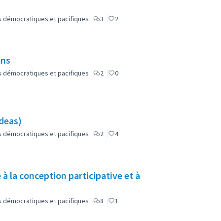
lus démocratiques et pacifiques
3
2
ens
lus démocratiques et pacifiques
2
0
Ideas)
lus démocratiques et pacifiques
2
4
à la conception participative et à
lus démocratiques et pacifiques
8
1