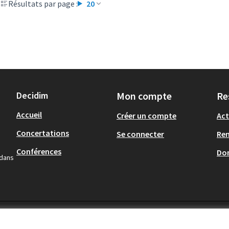
Résultats par page :
20
Decidim
Mon compte
Re
Accueil
Créer un compte
Act
Concertations
Se connecter
Re
Conférences
Don
 dans