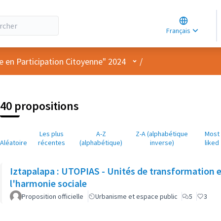
Choose lang
Choisir la la
Français
Elegir el idi
Menu utilisateur
e en Participation Citoyenne" 2024
/
40 propositions
Les plus
A-Z
Z-A (alphabétique
Most
Aléatoire
récentes
(alphabétique)
inverse)
liked
Iztapalapa : UTOPIAS - Unités de transformation et
l'harmonie sociale
Proposition officielle
Urbanisme et espace public
5
3