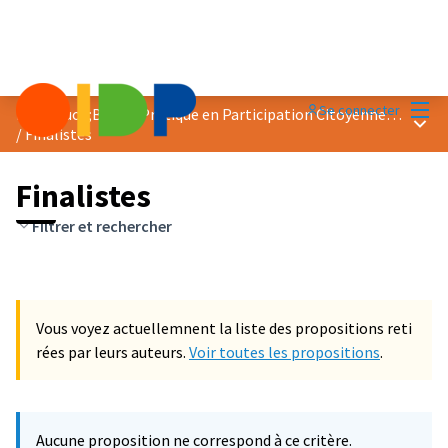
Menu
Se connecter
Prix &quot;Bonne Pratique en Participation Citoyenne&quot; 2024
Menu 
/
Finalistes
Finalistes
Filtrer et rechercher
Vous voyez actuellemnent la liste des propositions reti
rées par leurs auteurs.
Voir toutes les propositions
.
Aucune proposition ne correspond à ce critère.