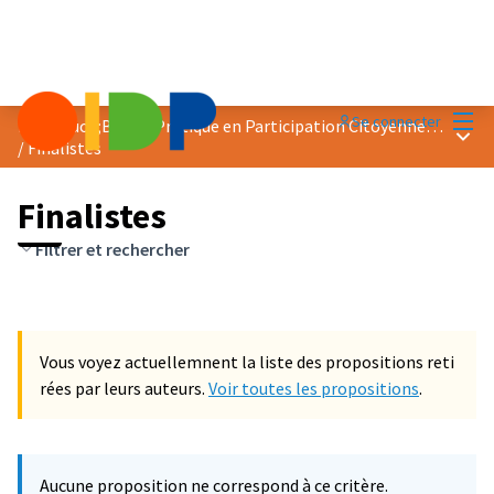
Menu
Se connecter
Prix &quot;Bonne Pratique en Participation Citoyenne&quot; 2024
Menu 
/
Finalistes
Finalistes
Filtrer et rechercher
Vous voyez actuellemnent la liste des propositions reti
rées par leurs auteurs.
Voir toutes les propositions
.
Aucune proposition ne correspond à ce critère.