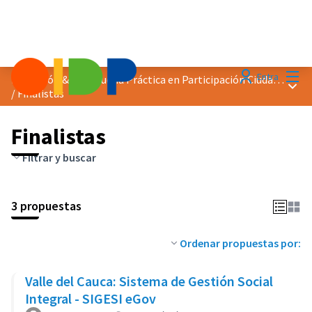
Menú
Entra
Distinción &quot;Buena Práctica en Participación Ciudadana&quot; 2024
Menú 
/
Finalistas
Finalistas
Filtrar y buscar
3 propuestas
Ordenar propuestas por:
Valle del Cauca: Sistema de Gestión Social
Integral - SIGESI eGov