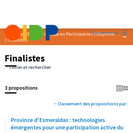
Menu
Se connecter
Prix &quot;Bonne Pratique en Participation Citoyenne&quot; 2024
Menu 
/
Finalistes
Finalistes
Filtrer et rechercher
3 propositions
Classement des propositions par :
Province d'Esmeraldas : technologies
émergentes pour une participation active du