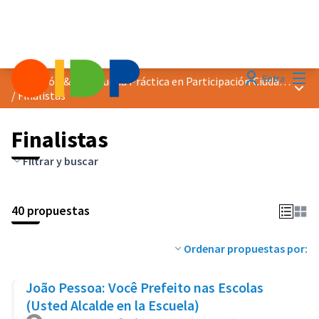
Menú
Entra
Distinción &quot;Buena Práctica en Participación Ciudadana&quot; 2024
Menú 
/
Finalistas
Finalistas
Filtrar y buscar
40 propuestas
Ordenar propuestas por:
João Pessoa: Você Prefeito nas Escolas
(Usted Alcalde en la Escuela)