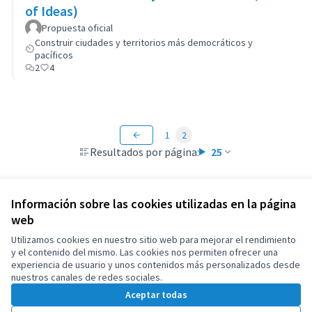
of Ideas)
Propuesta oficial
Construir ciudades y territorios más democráticos y
pacíficos
2
4
1
2
Resultados por página:
25
Información sobre las cookies utilizadas en la página
web
Términos y condiciones de uso
Configuración de cookies
Utilizamos cookies en nuestro sitio web para mejorar el rendimiento
OIDP en X
OIDP en Facebook
OIDP en YouTube
y el contenido del mismo. Las cookies nos permiten ofrecer una
experiencia de usuario y unos contenidos más personalizados desde
(Enlace externo)
(Enlace externo)
(Enlace externo)
Castellano
nuestros canales de redes sociales.
Choose language
Choisir la langue
Elegir el idioma
Aceptar todas