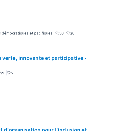
lus démocratiques et pacifiques
90
20
e verte, innovante et participative -
9
5
 d'organisation pour l'inclusion et