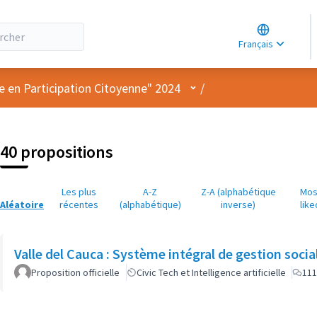
Choose lang
Choisir la la
Français
Elegir el idi
Menu utilisateur
e en Participation Citoyenne" 2024
/
40 propositions
Les plus
A-Z
Z-A (alphabétique
Mos
Aléatoire
récentes
(alphabétique)
inverse)
like
Valle del Cauca : Système intégral de gestion socia
Proposition officielle
Civic Tech et Intelligence artificielle
111