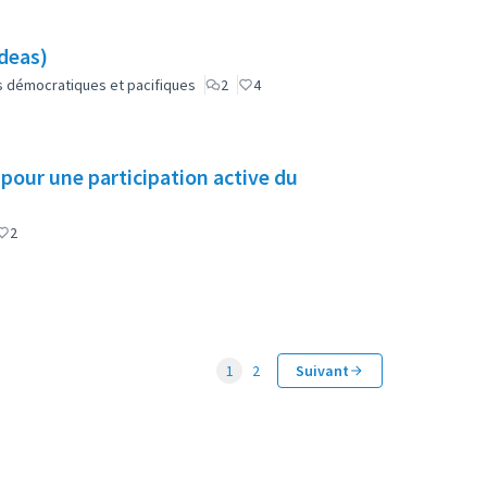
Ideas)
lus démocratiques et pacifiques
2
4
pour une participation active du
2
1
2
Suivant