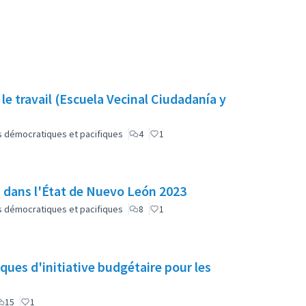
 le travail (Escuela Vecinal Ciudadanía y
lus démocratiques et pacifiques
4
1
n dans l'État de Nuevo León 2023
lus démocratiques et pacifiques
8
1
ques d'initiative budgétaire pour les
15
1