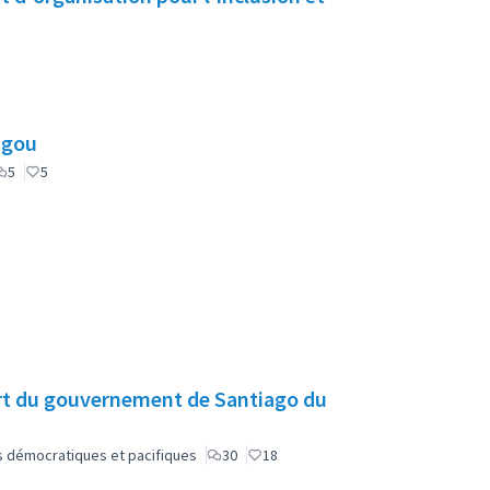
ugou
5
5
rt du gouvernement de Santiago du
lus démocratiques et pacifiques
30
18