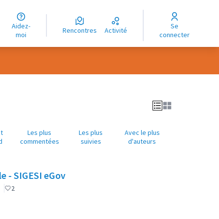
uage
Aidez-
Se
ngue
Rencontres
Activité
moi
connecter
oma
t
Les plus
Les plus
Avec le plus
d
commentées
suivies
d'auteurs
le - SIGESI eGov
2