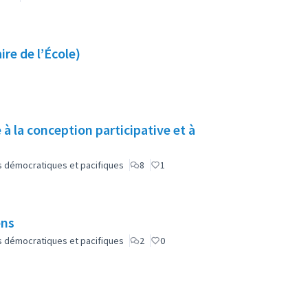
ire de l’École)
à la conception participative et à
lus démocratiques et pacifiques
8
1
ens
lus démocratiques et pacifiques
2
0