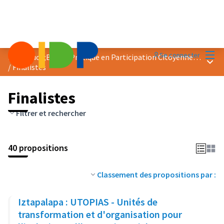
Menu
Se connecter
Prix &quot;Bonne Pratique en Participation Citoyenne&quot; 2024
Menu 
/
Finalistes
Finalistes
Filtrer et rechercher
40 propositions
Classement des propositions par :
Iztapalapa : UTOPIAS - Unités de
transformation et d'organisation pour