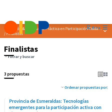
Menú
Entra
Distinción &quot;Buena Práctica en Participación Ciudadana&quot; 2024
Menú 
/
Finalistas
Finalistas
Filtrar y buscar
3 propuestas
Ordenar propuestas por:
Provincia de Esmeraldas: Tecnologías
emergentes para la participación activa con