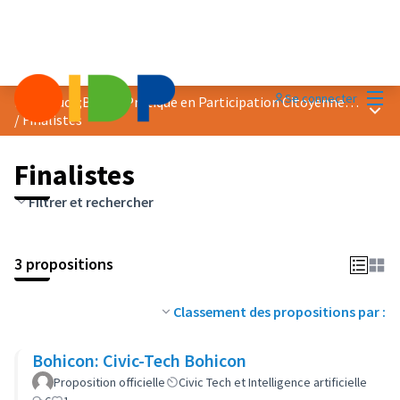
Menu
Se connecter
Prix &quot;Bonne Pratique en Participation Citoyenne&quot; 2024
Menu 
/
Finalistes
Finalistes
Filtrer et rechercher
3 propositions
Classement des propositions par :
Bohicon: Civic-Tech Bohicon
Proposition officielle
Civic Tech et Intelligence artificielle