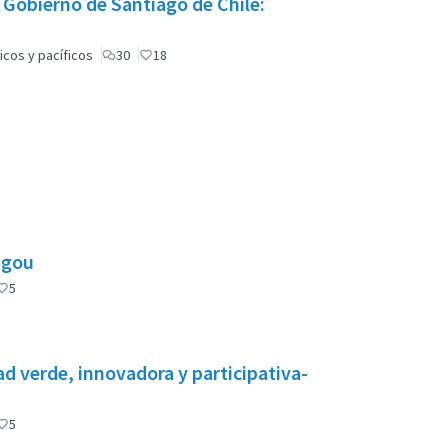
 Gobierno de Santiago de Chile:
icos y pacíficos
30
18
ugou
5
d verde, innovadora y participativa-
5