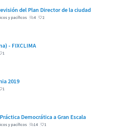
revisión del Plan Director de la ciudad
icos y pacíficos
4
2
lima) - FIXCLIMA
1
nia 2019
1
ráctica Democrática a Gran Escala
icos y pacíficos
14
1