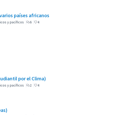
varios países africanos
icos y pacíficos
6
4
udiantil por el Clima)
icos y pacíficos
2
4
eas)