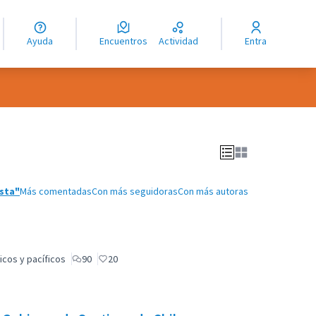
guage
angue
Ayuda
Encuentros
Actividad
Entra
ioma
sta"
Más comentadas
Con más seguidoras
Con más autoras
icos y pacíficos
90
20