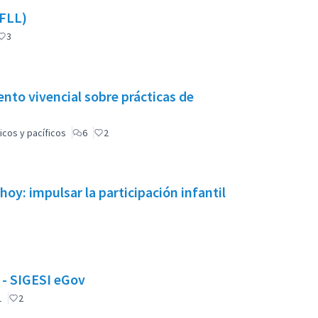
NFLL)
3
nto vivencial sobre prácticas de
icos y pacíficos
6
2
oy: impulsar la participación infantil
l - SIGESI eGov
1
2