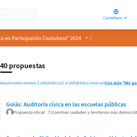
Choose lan
Choisir la l
Castellano
Elegir el id
Menú de usuario
ca en Participación Ciudadana" 2024
/
40 propuestas
Aleatorio
Reciente
A-Z (Alfabético)
Z-A (Alfabético inverso)
Con más "Me gu
Goiás: Auditoría cívica en las escuelas públicas
Propuesta oficial
Construir ciudades y territorios más democrát