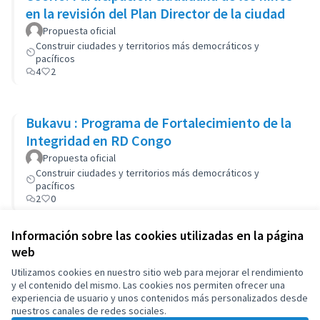
en la revisión del Plan Director de la ciudad
Propuesta oficial
Construir ciudades y territorios más democráticos y
pacíficos
4
2
Bukavu : Programa de Fortalecimiento de la
Integridad en RD Congo
Propuesta oficial
Construir ciudades y territorios más democráticos y
pacíficos
2
0
Información sobre las cookies utilizadas en la página
web
Términos y condiciones de uso
Configuración de cookies
Utilizamos cookies en nuestro sitio web para mejorar el rendimiento
OIDP en X
OIDP en Facebook
OIDP en YouTube
y el contenido del mismo. Las cookies nos permiten ofrecer una
experiencia de usuario y unos contenidos más personalizados desde
(Enlace externo)
(Enlace externo)
(Enlace externo)
Castellano
nuestros canales de redes sociales.
Choose language
Choisir la langue
Elegir el idioma