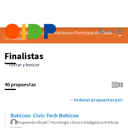
Menú
Entra
Distinción &quot;Buena Práctica en Participación Ciudadana&quot; 2024
Menú 
/
Finalistas
Finalistas
Filtrar y buscar
40 propuestas
Ordenar propuestas por:
Bohicon: Civic-Tech Bohicon
Propuesta oficial
Tecnología cívica e Inteligencia Artificial