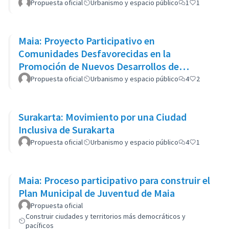
Propuesta oficial
Urbanismo y espacio público
1
1
Maia: Proyecto Participativo en
Comunidades Desfavorecidas en la
Promoción de Nuevos Desarrollos de
Vivienda Pública
Propuesta oficial
Urbanismo y espacio público
4
2
Surakarta: Movimiento por una Ciudad
Inclusiva de Surakarta
Propuesta oficial
Urbanismo y espacio público
4
1
Maia: Proceso participativo para construir el
Plan Municipal de Juventud de Maia
Propuesta oficial
Construir ciudades y territorios más democráticos y
pacíficos