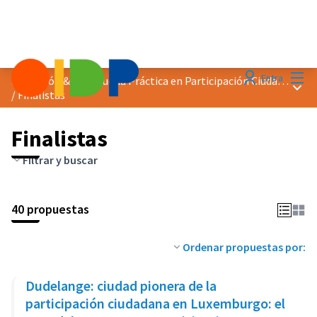
Menú
Entra
Distinción &quot;Buena Práctica en Participación Ciudadana&quot; 2024
Menú 
/
Finalistas
Finalistas
Filtrar y buscar
40 propuestas
Ordenar propuestas por:
Dudelange: ciudad pionera de la
participación ciudadana en Luxemburgo: el