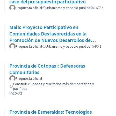
caso del presupuesto participativo
Propuesta oficial
Urbanismo y espacio público
16
2
Maia: Proyecto Participativo en
Comunidades Desfavorecidas en la
Promoción de Nuevos Desarrollos de
Vivienda Pública
Propuesta oficial
Urbanismo y espacio público
4
2
Provincia de Cotopaxi: Defensoras
Comunitarias
Propuesta oficial
Construir ciudades y territorios más democráticos y
pacíficos
10
2
Provincia de Esmeraldas: Tecnologías