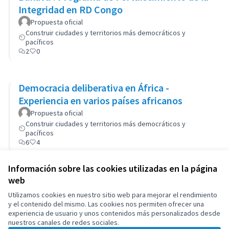
Integridad en RD Congo
Propuesta oficial
Construir ciudades y territorios más democráticos y
pacíficos
2
0
Democracia deliberativa en África -
Experiencia en varios países africanos
Propuesta oficial
Construir ciudades y territorios más democráticos y
pacíficos
6
4
Información sobre las cookies utilizadas en la página
web
Términos y condiciones de uso
Configuración de cookies
Utilizamos cookies en nuestro sitio web para mejorar el rendimiento
OIDP en X
OIDP en Facebook
OIDP en YouTube
y el contenido del mismo. Las cookies nos permiten ofrecer una
experiencia de usuario y unos contenidos más personalizados desde
(Enlace externo)
(Enlace externo)
(Enlace externo)
Castellano
nuestros canales de redes sociales.
Choose language
Choisir la langue
Elegir el idioma