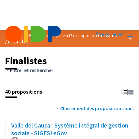
Menu
Se connecter
Prix &quot;Bonne Pratique en Participation Citoyenne&quot; 2024
Menu 
/
Finalistes
Finalistes
Filtrer et rechercher
40 propositions
Classement des propositions par :
Valle del Cauca : Système intégral de gestion
sociale - SIGESI eGov