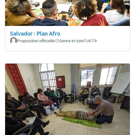
Salvador : Plan Afro
Proposition officielle
Genre et soin
4
9