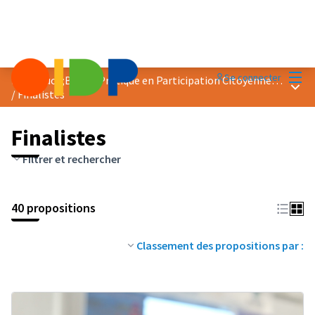
Menu
Se connecter
Prix &quot;Bonne Pratique en Participation Citoyenne&quot; 2024
Menu 
/
Finalistes
Finalistes
Filtrer et rechercher
40 propositions
Classement des propositions par :