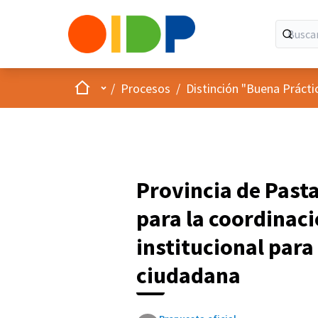
Inicio
Menú principal
/
Procesos
/
Distinción "Buena Prácti
Provincia de Past
para la coordinac
institucional para
ciudadana