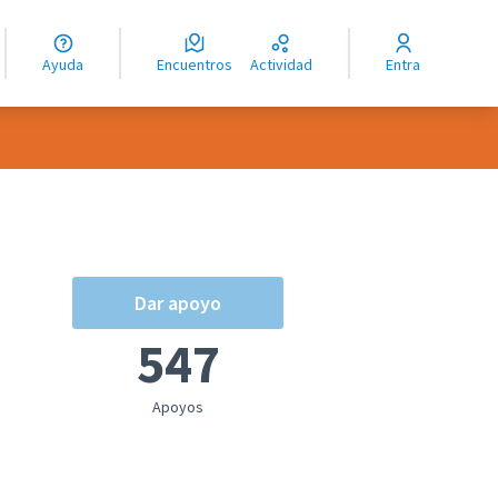
guage
angue
Ayuda
Encuentros
Actividad
Entra
ioma
Dar apoyo
547
Apoyos