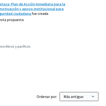
staza: Plan de Acción Inmediata para la
motivación y apoyo institucional para
seguridad ciudadana
fue creada
 esta propuesta
mocráticos y pacíficos
es y territorios más democráticos y pacíficos
Ordenar por: