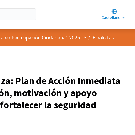
Choose lan
Choisir la l
Castellano
Elegir el id
Menú de usuario
ca en Participación Ciudadana" 2025
/
Finalistas
aza: Plan de Acción Inmediata
ión, motivación y apoyo
 fortalecer la seguridad