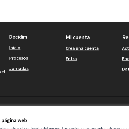
Decidim
Mi cuenta
Re
Inicio
Crea una cuenta
Act
Procesos
Entra
En
Jornadas
Dat
 el
la página web
endimiento y el contenido del mismo. Las cookies nos permiten ofrecer una