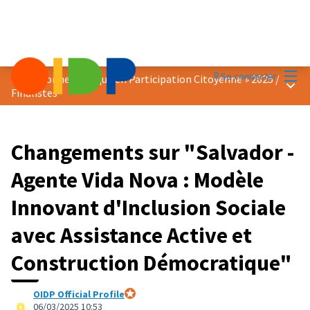
Menu
Se connecter
Prix « Bonne Pratique en Participation Citoyenne » 2025
/
Menu 
Finalistes
Changements sur "Salvador -
Agente Vida Nova : Modèle
Innovant d'Inclusion Sociale
avec Assistance Active et
Construction Démocratique"
OIDP Official Profile
Participant officiel
06/03/2025 10:53