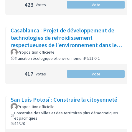
423
Votes
Vote
Casablanca : Projet de développement de
technologies de refroidissement
respectueuses de l'environnement dans les
zones urbaines
Proposition officielle
Transition écologique et environnement
11
2
417
Votes
Vote
San Luis Potosí : Construire la citoyenneté
Proposition officielle
Construire des villes et des territoires plus démocratiques
et pacifiques
11
0