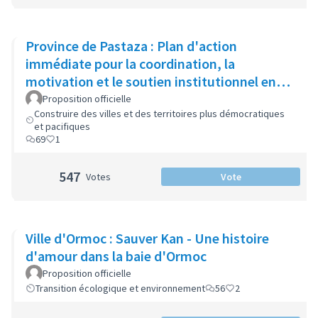
Province de Pastaza : Plan d'action
immédiate pour la coordination, la
motivation et le soutien institutionnel en
vue de renforcer la sécurité
Proposition officielle
Construire des villes et des territoires plus démocratiques
et pacifiques
69
1
547
Votes
Vote
Ville d'Ormoc : Sauver Kan - Une histoire
d'amour dans la baie d'Ormoc
Proposition officielle
Transition écologique et environnement
56
2