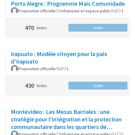
Porto Alegre : Programme Mais Comunidade
Proposition officielle
Urbanisme et espace public
3
2
470
Votes
Vote
Irapuato : Modèle citoyen pour la paix
d'Irapuato
Proposition officielle
3
1
430
Votes
Vote
Montevideo : Les Mesas Barriales : une
stratégie pour l'intégration et la protection
communautaire dans les quartiers de
Montevideo
Proposition officielle
Urbanisme et espace public
1
1