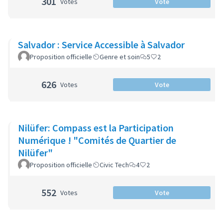
301
Votes
Vote
Salvador : Service Accessible à Salvador
Proposition officielle
Genre et soin
5
2
626
Votes
Vote
Nilüfer: Compass est la Participation
Numérique ! "Comités de Quartier de
Nilüfer"
Proposition officielle
Civic Tech
4
2
552
Votes
Vote